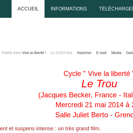
ACCUEIL
INFORMATIONS
TÉLÉCHARGE
udo
Publié dans
Vive la liberté !
Lu 15323 fois
Imprimer
E-mail
Media
Gale
 de passe
Cycle " Vive la liberté 
Le Trou
Se rappeler de moi
(Jacques Becker, France - Ital
Mercredi 21 mai 2014 à 
Salle Juliet Berto - Gren
 de passe oublié ?
udo oublié ?
nt et suspens intense : un très grand film.