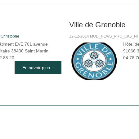
Ville de Grenoble
s
Christophe
12-12-2014 MOD_NEWS_PRO_GK5_NHIT
âtiment EVE 701 avenue
Hôtel d
itaire 38400 Saint Martin
91066 3
2 85 20
04 76 7
En savoir plus...