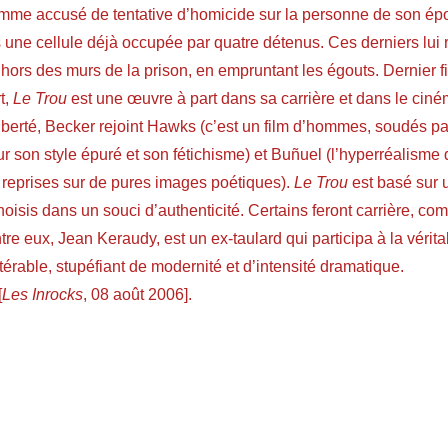
me accusé de tentative d’homicide sur la personne de son épouse
 une cellule déjà occupée par quatre détenus. Ces derniers lui ré
 hors des murs de la prison, en empruntant les égouts. Dernier
t,
Le Trou
est une œuvre à part dans sa carrière et dans le cinéma
liberté, Becker rejoint Hawks (c’est un film d’hommes, soudés 
r son style épuré et son fétichisme) et Buñuel (l’hyperréalism
reprises sur de pures images poétiques).
Le Trou
est basé sur u
oisis dans un souci d’authenticité. Certains feront carrière, co
tre eux, Jean Keraudy, est un ex-taulard qui participa à la vérita
térable, stupéfiant de modernité et d’intensité dramatique.
[
Les Inrocks
, 08 août 2006].