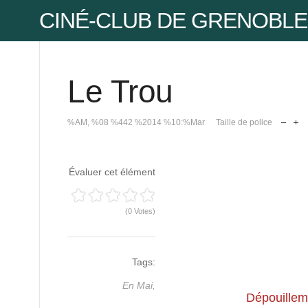
CINÉ-CLUB DE GRENOBLE
Le Trou
Pse
%AM, %08 %442 %2014 %10:%Mar
Taille de police
Mot
Évaluer cet élément
(0 Votes)
Tags:
Mot
En Mai,
Pse
Dépouilleme