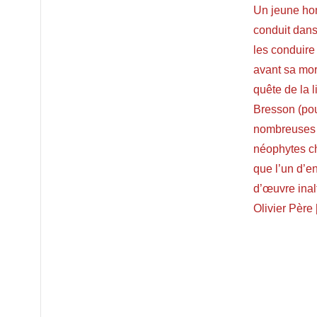
Un jeune hom
conduit dans
les conduire
avant sa mor
quête de la 
Bresson (pou
nombreuses 
néophytes ch
que l’un d’en
d’œuvre inal
Olivier Père 