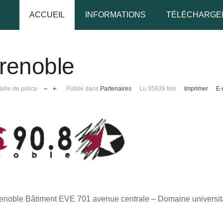
ACCUEIL
INFORMATIONS
TÉLÉCHARGE
renoble
udo
aille de police
Publié dans
Partenaires
Lu 35639 fois
Imprimer
E-
 de passe
Se rappeler de moi
 de passe oublié ?
oble Bâtiment EVE 701 avenue centrale – Domaine universitai
udo oublié ?