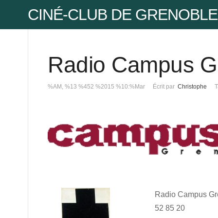
CINÉ-CLUB DE GRENOBLE
Radio Campus G
Pse
%AM, %13 %452 %2015 %10:%Mar
Écrit par
Christophe
T
Mot
Mot
Radio Campus Gren
Pse
52 85 20