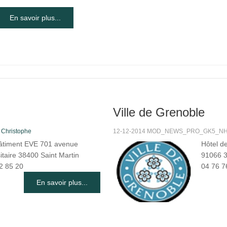
En savoir plus...
Ville de Grenoble
s
Christophe
12-12-2014 MOD_NEWS_PRO_GK5_NHIT
âtiment EVE 701 avenue
Hôtel d
itaire 38400 Saint Martin
91066 3
2 85 20
04 76 7
En savoir plus...