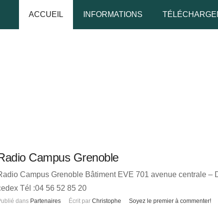
ACCUEIL
INFORMATIONS
TÉLÉCHARGE
udo
 de passe
Se rappeler de moi
Radio Campus Grenoble
Radio Campus Grenoble Bâtiment EVE 701 avenue centrale – Do
 de passe oublié ?
cedex Tél :04 56 52 85 20
ublié dans
Partenaires
Écrit par
Christophe
Soyez le premier à commenter!
udo oublié ?