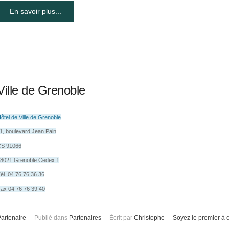
En savoir plus...
Ville de Grenoble
ôtel de Ville de Grenoble
1, boulevard Jean Pain
CS 91066
8021 Grenoble Cedex 1
él. 04 76 76 36 36
ax 04 76 76 39 40
artenaire
Publié dans
Partenaires
Écrit par
Christophe
Soyez le premier à