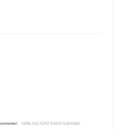
 commenter!
%PM, %12 %757 %2014 %18:%Déc