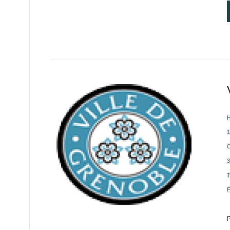
H
1
3
T
F
P