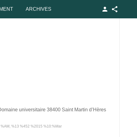
MENT
ARCHIVES
Facebook
maine universitaire 38400 Saint Martin d’Hères
%AM, %13 %452 %2015 %10:%Mar