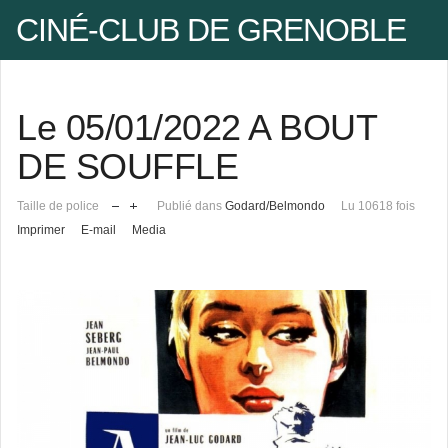
CINÉ-CLUB DE GRENOBLE
Facebook
Le 05/01/2022 A BOUT
Pseudo
DE SOUFFLE
Taille de police
Publié dans
Godard/Belmondo
Lu 10618 fois
Mot de passe
Imprimer
E-mail
Media
Se rappeler de moi
Mot de passe oublié ?
Pseudo oublié ?