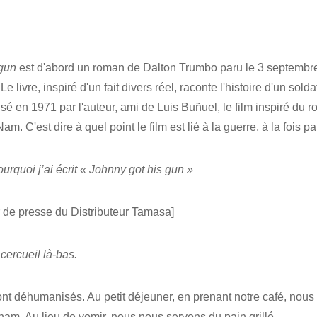
 gun
est d'abord un roman de Dalton Trumbo paru le 3 septembre 1
e livre, inspiré d'un fait divers réel, raconte l'histoire d'un sold
sé en 1971 par l'auteur, ami de Luis Buñuel, le film inspiré du 
am. C'est dire à quel point le film est lié à la guerre, à la foi
urquoi j’ai écrit « Johnny got his gun »
r de presse du Distributeur Tamasa]
 cercueil là-bas.
ont déhumanisés. Au petit déjeuner, en prenant notre café, nou
nam. Au lieu de vomir, nous nous servons du pain grillé.