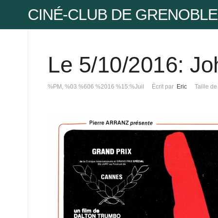
CINÉ-CLUB DE GRENOBLE
Le 5/10/2016: Jo
Pse
%PM, %03 %606 %2016 %15:%Juil
Écrit par
Eric
Taille de
Mot
Mot
Pse