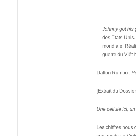
Johnny got his
des Etats-Unis. L
mondiale. Réali
guerre du Viêt-N
Dalton Rumbo :
Po
[Extrait du Dossie
Une cellule ici, un
Les chiffres nous 
sont morts au Viet