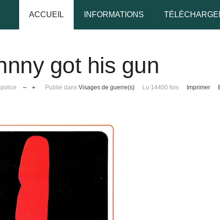
ACCUEIL
INFORMATIONS
TÉLÉCHARGE
hnny got his gun
udo
 police
Publié dans
Visages de guerre(s)
Lu 14400 fois
Imprimer
 de passe
Se rappeler de moi
 de passe oublié ?
udo oublié ?