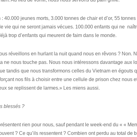
 : 40.000 jeunes morts, 3.000 tonnes de chair et d’or, 55 tonnes
e vie qui ne seront jamais vécues. 100.000 enfants qui ne naîtr
 a déjà trop d’enfants qui meurent de faim dans le monde.
ous réveillons en hurlant la nuit quand nous en rêvons ? Non.
a ne nous touche pas. Nous nous intéressons davantage aux lois e
ue tandis que nous transformons celles du Vietnam en égouts qu
rçant nos fils à choisir entre une cellule de prison chez nous e
eux se replissent de larmes.» Les miens aussi.
s blessés ?
eprésentent rien pour nous, sauf pendant le week-end du « « Me
trouvent ? Ce qu’ils ressentent ? Combien ont perdu au total de 