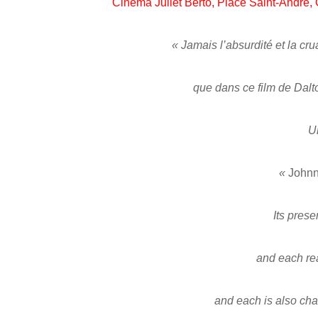
Cinéma Juliet Berto, Place Saint-André,
« Jamais l’absurdité et la cru
que dans ce film de Dalto
U
«
John
Its prese
and each rea
and each is also chang