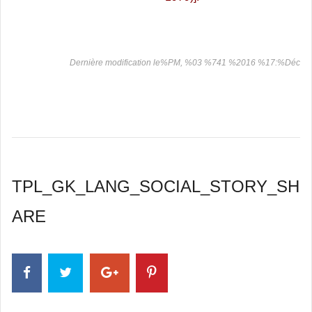
Dernière modification le%PM, %03 %741 %2016 %17:%Déc
TPL_GK_LANG_SOCIAL_STORY_SH
ARE