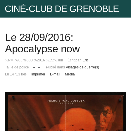
CINÉ-CLUB DE GRENOBLE
Facebook
Le 28/09/2016:
Pseudo
Apocalypse now
%PM, %03 %600 %2016 %15:%Juil
Écrit par
Eric
Mot de passe
Taille de police
Publié dans
Visages de guerre(s)
Lu 14713 fois
Imprimer
E-mail
Media
Se rappeler de moi
Mot de passe oublié ?
Pseudo oublié ?