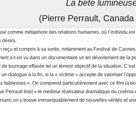
La bête lumineus
(Pierre Perrault, Canada
se comme métaphore des relations humaines, où l’individu est c
 désirs.
 reçu et compris à sa sortie, notamment au Festival de Cannes, 
ment a-t-on vu dans un documentaire un tel dévoilement de la p
e tournage effacée tel un témoin objectif de la situation. C’est p
n dialogue à la fin, si la « victime » accepte de valoriser l’opp
es faiblesses ». On comprend particulièrement avec ce film la b
ue Perrault était « le meilleur réalisateur dramatique du cinéma 
ersant, on y trouve immanquablement de nouvelles vérités et u