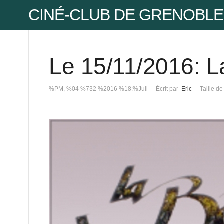
CINÉ-CLUB DE GRENOBLE
Le 15/11/2016: L
Pse
%PM, %04 %732 %2016 %18:%Juil
Écrit par
Eric
Taille de
Mot
Mot
Pse