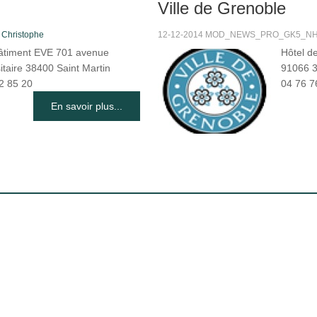
Ville de Grenoble
s
Christophe
12-12-2014 MOD_NEWS_PRO_GK5_NHIT
âtiment EVE 701 avenue
Hôtel d
itaire 38400 Saint Martin
91066 3
2 85 20
04 76 7
En savoir plus...