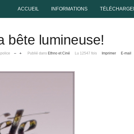
ACCUEIL
INFORMATIONS
TÉLÉCHARGE
a bête lumineuse!
udo
 police
Publié dans
Ethno et Ciné
Lu 12547 fois
Imprimer
E-mail
 de passe
Se rappeler de moi
 de passe oublié ?
udo oublié ?