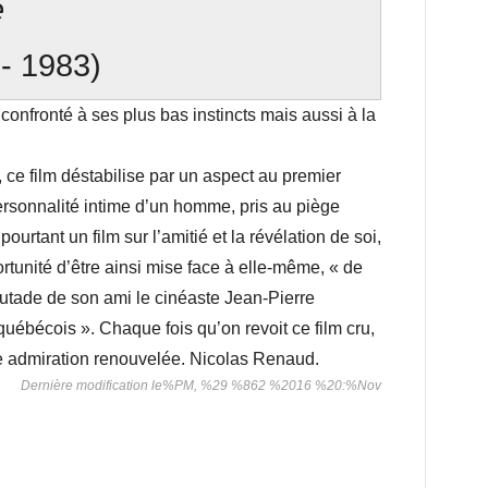
e
 - 1983)
onfronté à ses plus bas instincts mais aussi à la
ce film déstabilise par un aspect au premier
ersonnalité intime d’un homme, pris au piège
ourtant un film sur l’amitié et la révélation de soi,
ortunité d’être ainsi mise face à elle-même, « de
outade de son ami le cinéaste Jean-Pierre
québécois ». Chaque fois qu’on revoit ce film cru,
ne admiration renouvelée. Nicolas Renaud.
Dernière modification le%PM, %29 %862 %2016 %20:%Nov