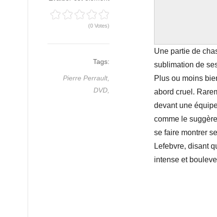
(0 Votes)
Une partie de chas
Tags:
sublimation de ses
Pierre Perrault,
Plus ou moins bien
DVD,
abord cruel. Rare
devant une équipe d
comme le suggère u
se faire montrer s
Lefebvre, disant q
intense et boulev