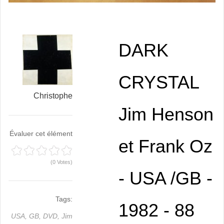
DARK
CRYSTAL
Christophe
Jim Henson
Évaluer cet élément
et Frank Oz
(0 Votes)
- USA /GB -
Tags:
1982 - 88
USA,
GB,
DVD,
Jim