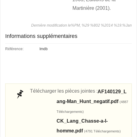
Martinière (2001).
Dernière modification le%PM, %29 %802 %2014 %19:%Jan
Informations supplémentaires
Référence:
Imdb
Télécharger les pièces jointes :
AF140129_L
ang-Man_Hunt_negatif.pdf
(4887
Téléchargements)
CK_Lang_Chasse-a-l-
homme.pdf
(4791 Téléchargements)