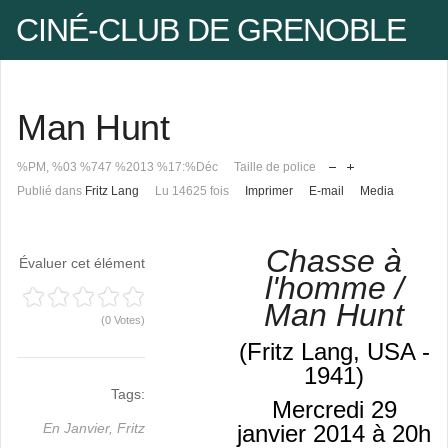
CINÉ-CLUB DE GRENOBLE
Facebook
Man Hunt
Pseudo
%PM, %03 %747 %2013 %17:%Déc
Taille de police
Publié dans
Fritz Lang
Lu 14625 fois
Imprimer
E-mail
Media
Mot de passe
Chasse à
Évaluer cet élément
l'homme /
Se rappeler de moi
Man Hunt
(0 Votes)
(Fritz Lang, USA -
1941)
Mot de passe oublié ?
Tags:
Mercredi 29
Pseudo oublié ?
janvier 2014 à 20h
En Janvier,
Fritz