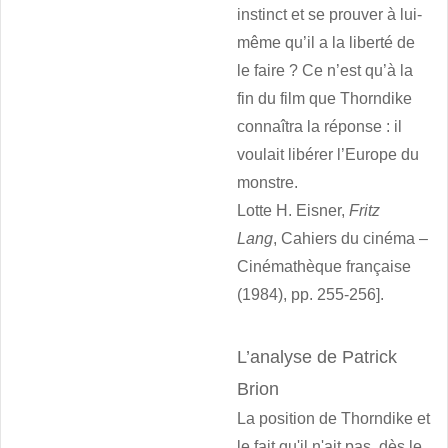
instinct et se prouver à lui-
même qu’il a la liberté de
le faire ? Ce n’est qu’à la
fin du film que Thorndike
connaîtra la réponse : il
voulait libérer l’Europe du
monstre.
Lotte H. Eisner,
Fritz
Lang
,
Cahiers du cinéma –
Cinémathèque française
(1984), pp. 255-256].
L’analyse de Patrick
Brion
La position de Thorndike et
le fait qu'il n'ait pas, dès le