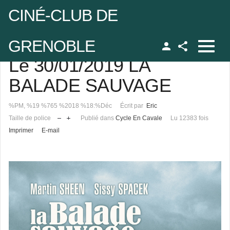
CINÉ-CLUB DE
GRENOBLE
Le 30/01/2019 LA
Facebook
udo
BALADE SAUVAGE
%PM, %19 %765 %2018 %18:%Déc
Écrit par
Eric
 de passe
Taille de police
Publié dans
Cycle En Cavale
Lu 12383 fois
Imprimer
E-mail
Se rappeler de moi
 de passe oublié ?
udo oublié ?