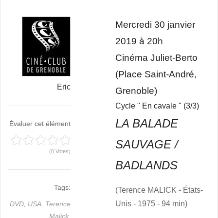
Mercredi 30 janvier
2019 à 20h
Cinéma Juliet-Berto
(Place Saint-André,
Eric
Grenoble)
Cycle " En cavale " (3/3)
LA BALADE
Évaluer cet élément
SAUVAGE /
(0 Votes)
BADLANDS
Tags:
(Terence MALICK - États-
Unis - 1975 - 94 min)
DVD,
USA,
Terence
Malick,