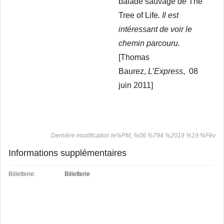
balade sauvage
de
The
Tree of Life
. Il est
intéressant de voir le
chemin parcouru.
[Thomas
Baurez,
L’Express
, 08
juin 2011]
Dernière modification le%PM, %06 %794 %2019 %19:%Fév
Informations supplémentaires
Billetterie:
Billetterie