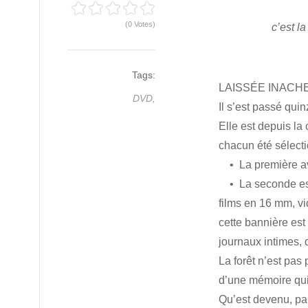
(0 Votes)
c’est l
Tags:
LAISSÉE INACH
DVD,
Il s’est passé qu
Elle est depuis la
chacun été sélectio
• La première ava
• La seconde est v
films en 16 mm, v
cette bannière est 
journaux intimes, 
La forêt n’est pas
d’une mémoire qui 
Qu’est devenu, pa