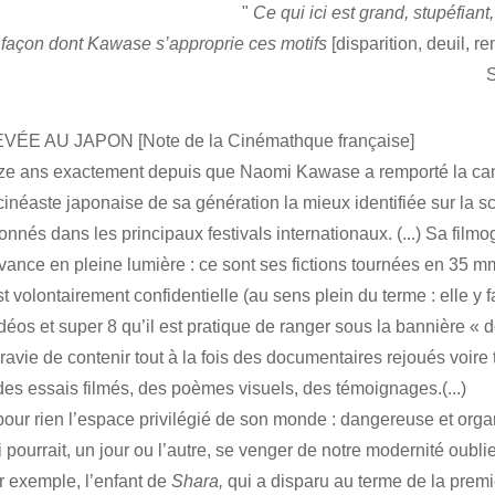
"
Ce qui ici est grand, stupéfiant,
a façon dont Kawase s’approprie ces motifs
[disparition, deuil, r
S
EVÉE AU JAPON
[Note de la Cinémathque française]
inze ans exactement depuis que Naomi Kawase a remporté la c
 cinéaste japonaise de sa génération la mieux identifiée sur la 
nnés dans les principaux festivals internationaux. (...) Sa filmo
nce en pleine lumière : ce sont ses fictions tournées en 35 m
olontairement confidentielle (au sens plein du terme : elle y fai
idéos et super 8 qu’il est pratique de ranger sous la bannière
ravie de contenir tout à la fois des documentaires rejoués voire 
des essais filmés, des poèmes visuels, des témoignages.(...)
 pour rien l’espace privilégié de son monde : dangereuse et orga
pourrait, un jour ou l’autre, se venger de notre modernité oublie
r exemple, l’enfant de
Shara,
qui a disparu au terme de la prem