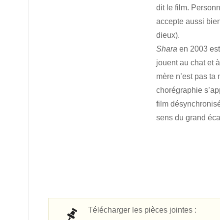
dit le film. Perso
accepte aussi bien 
dieux).
Shara
en 2003 est 
jouent au chat et 
mère n’est pas ta 
chorégraphie s’ap
film désynchronisé
sens du grand écar
Télécharger les pièces jointes :