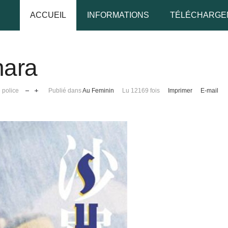
ACCUEIL
INFORMATIONS
TÉLÉCHARGE
hara
udo
e police
Publié dans
Au Feminin
Lu 12169 fois
Imprimer
E-mail
 de passe
Se rappeler de moi
 de passe oublié ?
udo oublié ?