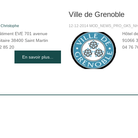
Ville de Grenoble
s
Christophe
12-12-2014 MOD_NEWS_PRO_GK5_NHIT
âtiment EVE 701 avenue
Hôtel d
itaire 38400 Saint Martin
91066 3
2 85 20
04 76 7
En savoir plus...