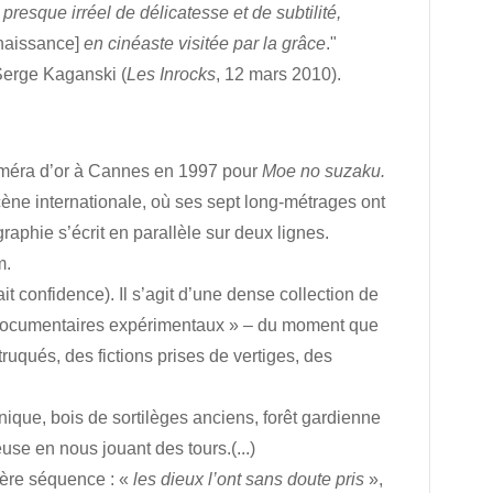
 presque irréel de délicatesse et de subtilité,
enaissance]
en cinéaste visitée par la grâce
."
erge Kaganski (
Les Inrocks
, 12 mars 2010).
améra d’or à Cannes en 1997 pour
Moe no suzaku.
scène internationale, où ses sept long-métrages ont
graphie s’écrit en parallèle sur deux lignes.
m.
t confidence). Il s’agit d’une dense collection de
 « documentaires expérimentaux » – du moment que
truqués, des fictions prises de vertiges, des
nique, bois de sortilèges anciens, forêt gardienne
use en nous jouant des tours.(...)
ière séquence : «
les dieux l’ont sans doute pris
»,