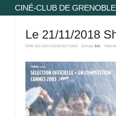
CINÉ-CLUB DE GRENOBLE
Le 21/11/2018 S
Pse
%PM, %31 %674 %2018 %17:%Aoû
Écrit par
Eric
Taille d
Mot
Mot
Pse