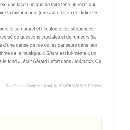
se une façon unique de faire tenir un récit, qui
voire la mythomanie (une autre façon de défier les
mêle le surnaturel et l’écologie, les séquences
raversé de questions cruciales et de rumeurs (ta
ige d’une danse de rue où les danseurs dans leur
ythme de la musique. «
Shara
est lui-même « un
s le fond », écrit Gérard Lefort dans
Libération
. Ce
Dernière modification le%AM, %14 %476 %2018 %11:%Nov