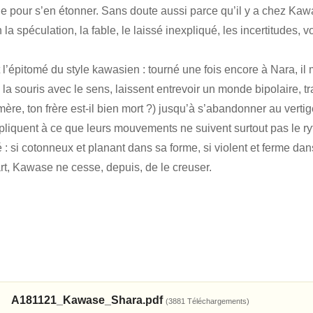
nne pour s’en étonner. Sans doute aussi parce qu’il y a chez Kawa
la spéculation, la fable, le laissé inexpliqué, les incertitudes, 
l’épitomé du style kawasien : tourné une fois encore à Nara, il 
à la souris avec le sens, laissent entrevoir un monde bipolaire, t
mère, ton frère est-il bien mort ?) jusqu’à s’abandonner au vert
pliquent à ce que leurs mouvements ne suivent surtout pas le r
 : si cotonneux et planant dans sa forme, si violent et ferme dan
t, Kawase ne cesse, depuis, de le creuser.
A181121_Kawase_Shara.pdf
(3881 Téléchargements)