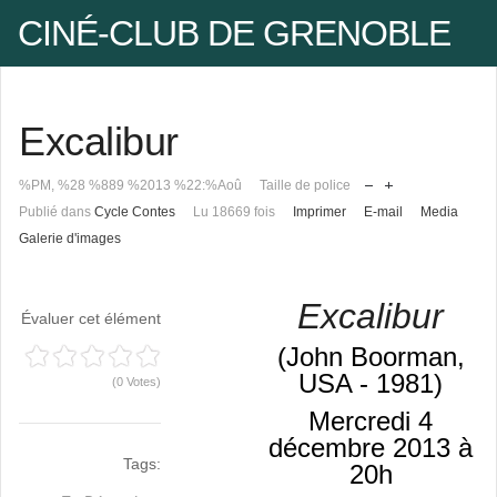
CINÉ-CLUB DE GRENOBLE
Excalibur
Pseudo
%PM, %28 %889 %2013 %22:%Aoû
Taille de police
Publié dans
Cycle Contes
Lu 18669 fois
Imprimer
E-mail
Media
Mot de passe
Galerie d'images
Excalibur
Évaluer cet élément
Se rappeler de moi
(John Boorman,
USA - 1981)
(0 Votes)
Mercredi 4
Mot de passe oublié ?
décembre 2013 à
Pseudo oublié ?
Tags:
20h