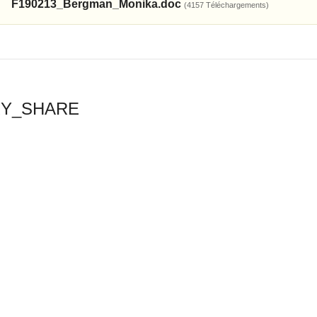
F190213_Bergman_Monika.doc
(4157 Téléchargements)
RY_SHARE