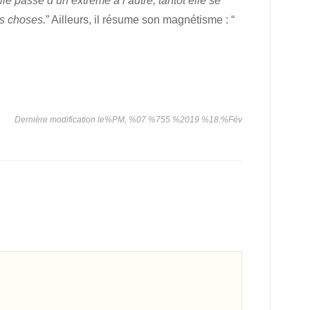
e passe d’un extrême à l’autre, tantôt elle se
es choses.
” Ailleurs, il résume son magnétisme : “
Dernière modification le%PM, %07 %755 %2019 %18:%Fév