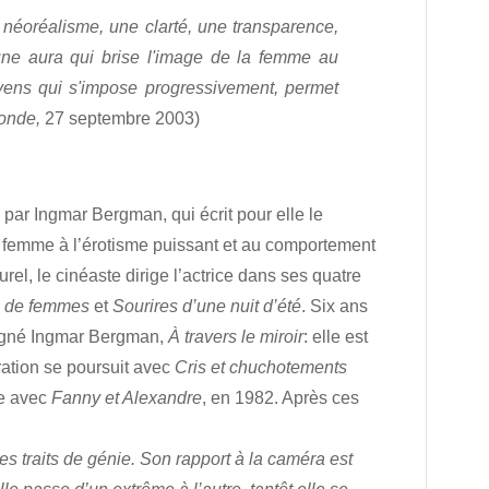
u néoréalisme, une clarté, une transparence,
une aura qui brise l'image de la femme au
yens qui s'impose progressivement, permet
onde,
27 septembre 2003)
 par Ingmar Bergman, qui écrit pour elle le
une femme à l’érotisme puissant et au comportement
rel, le cinéaste dirige l’actrice dans ses quatre
s de femmes
et
Sourires d’une nuit d’été
. Six ans
 signé Ingmar Bergman,
À travers le miroir
: elle est
ation se poursuit avec
Cris et chuchotements
ve avec
Fanny et Alexandre
, en 1982. Après ces
es traits de génie. Son rapport à la caméra est