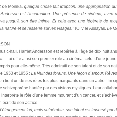
t
de Monika,
quelque chose fait irruption, une appropriation d
t Anderson est l'incarnation. Une présence de cinéma, avec 
 va jusqu'à son être intime. Et cela avec une légèreté de mo
e la nature et se resserre sur les visages."
(Olivier Assayas,
Le M
RSON
usic-hall, Harriet Andersson est repérée à l’âge de dix- huit ans
ka
. II lui offre ainsi son premier rôle au cinéma, celui d’une je
mpris pour elle-même. Très admiratif de son talent et de son natu
tre 1953 et 1955 :
La Nuit des forains, Une leçon d’amour, Rêve
on tient un de ses rôles les plus marquants dans un autre film
e schizophrène hantée par des visions mystiques. Leur collabor
ce interprète le rôle d’une femme mourant d’un cancer, et s’achè
 écrit de son actrice :
’étrangement fort, mais vulnérable, son talent est traversé par d