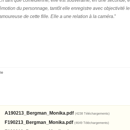
 En tant que comédienne, elle est souveraine, en une seconde, ell
l’émotion du personnage, tantôt elle enregistre avec objectivité l
oureuse de cette fille. Elle a une relation à la caméra
.”
rie
A190213_Bergman_Monika.pdf
(4238 Téléchargements)
F190213_Bergman_Monika.pdf
(4649 Téléchargements)