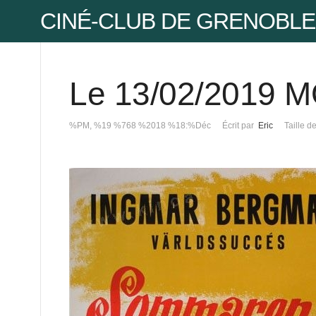
CINÉ-CLUB DE GRENOBLE
Le 13/02/2019 
Pse
%PM, %19 %768 %2018 %18:%Déc
Écrit par
Eric
Taille d
Mot
Mot
Pse