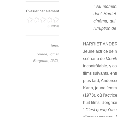
"
Au momen
Évaluer cet élément
dont Harrie
cinéma, qui
(0 Votes)
l'irruption d
HARRIET ANDE
Tags:
Jeune actrice de m
Suède,
Igmar
scénario de
Moni
Bergman,
DVD,
incontrôlable, y co
films suivants, en
plus tard, Anderss
Karin, jeune femm
(1973), où l’actri
huit films, Bergman
“
C’est quelqu’un d