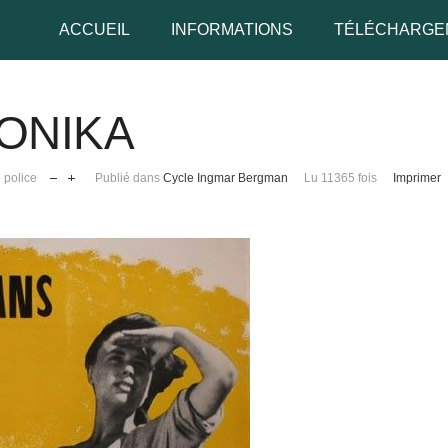
ACCUEIL
INFORMATIONS
TÉLÉCHARGE
MONIKA
udo
e police
Publié dans
Cycle Ingmar Bergman
Lu 11365 fois
Imprimer
 de passe
Se rappeler de moi
 de passe oublié ?
udo oublié ?