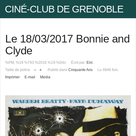
CINÉ-CLUB DE GRENOBLE
Facebook
Le 18/03/2017 Bonnie and
Pseudo
Clyde
%PM, %19 %793 %2016 %19:%Déc
Écrit par
Eric
Mot de passe
Taille de police
Publié dans
Cinquante Ans
Lu 4846 fois
Imprimer
E-mail
Media
Se rappeler de moi
Mot de passe oublié ?
Pseudo oublié ?