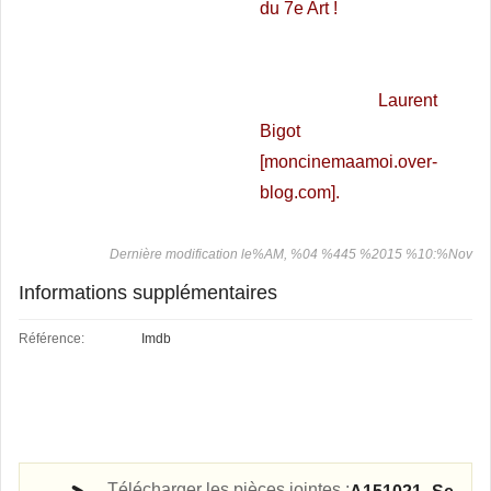
du 7e Art !
Laurent
Bigot
[moncinemaamoi.over-
blog.com].
Dernière modification le%AM, %04 %445 %2015 %10:%Nov
Informations supplémentaires
Référence:
Imdb
Télécharger les pièces jointes :