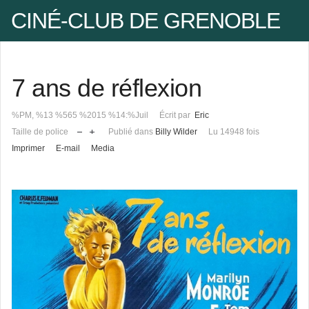
CINÉ-CLUB DE GRENOBLE
Facebook
7 ans de réflexion
Pseudo
%PM, %13 %565 %2015 %14:%Juil
Écrit par
Eric
Taille de police
Publié dans
Billy Wilder
Lu 14948 fois
Mot de passe
Imprimer
E-mail
Media
Se rappeler de moi
Mot de passe oublié ?
Pseudo oublié ?