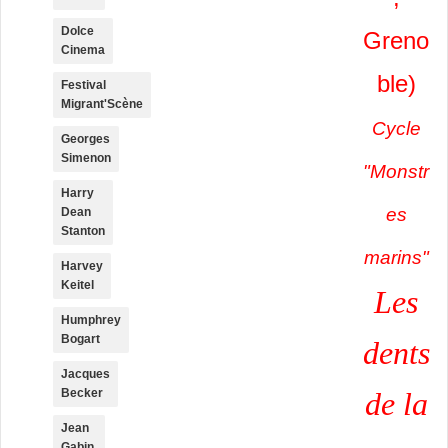
Dolce
Greno
Cinema
ble)
Festival
Migrant'Scène
Cycle
Georges
Simenon
"Monstr
Harry
es
Dean
Stanton
marins"
Harvey
Keitel
Les
Humphrey
Bogart
dents
Jacques
Becker
de la
Jean
Gabin