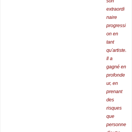
son
extraordi
naire
progressi
on en
tant
qu'artiste.
Il a
gagné en
profonde
ur, en
prenant
des
risques
que
personne