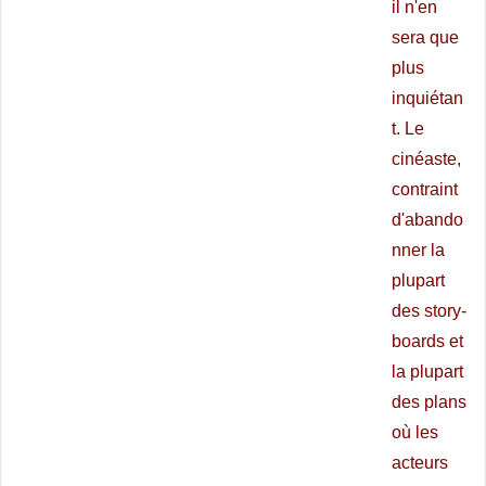
il n'en
sera que
plus
inquiétan
t. Le
cinéaste,
contraint
d'abando
nner la
plupart
des story-
boards et
la plupart
des plans
où les
acteurs