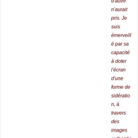
d'autre
n'aurait
pris. Je
suis
émerveill
é par sa
capacité
à doter
l'écran
d'une
forme de
sidératio
n, à
travers
des
images