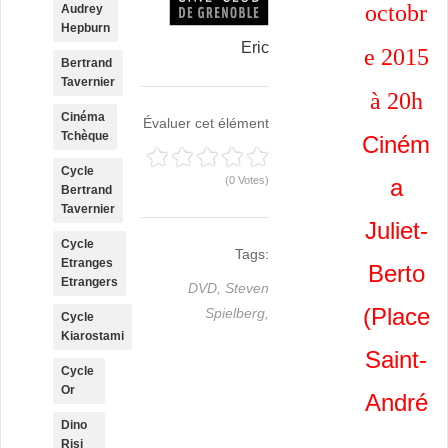
octobr
Audrey
Hepburn
Eric
e 2015
Bertrand
Tavernier
à 20h
Cinéma
Évaluer cet élément
Tchèque
Ciném
Cycle
(0 Votes)
a
Bertrand
Tavernier
Juliet-
Cycle
Tags:
Etranges
Berto
Etrangers
DVD,
Steven
(Place
Spielberg,
Cycle
Kiarostami
Saint-
Cycle
Or
André
Dino
,
Risi