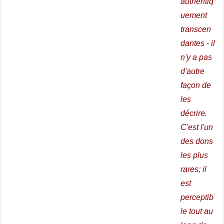
authentiq
uement
transcen
dantes - il
n'y a pas
d'autre
façon de
les
décrire.
C'est l'un
des dons
les plus
rares; il
est
perceptib
le tout au