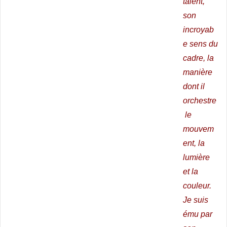
talent,
son
incroyab
e sens du
cadre,
la
manière
dont il
orchestre
le
mouvem
ent, la
lumière
et la
couleur.
Je suis
ému par