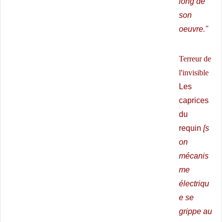
long de
son
oeuvre."
Terreur de
l'invisible
Les
caprices
du
requin
[s
on
mécanis
me
électriqu
e se
grippe au