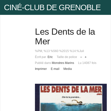
CINÉ-CLUB DE GRENOBLE
Les Dents de la
Pseudo
Mer
%PM, %13 %560 %2015 %14:%Juil
Mot de passe
Écrit par
Eric
Taille de police
Publié dans
Monstres Marins
Lu 14087 fois
Imprimer
E-mail
Media
Se rappeler de moi
Mot de passe oublié ?
Pseudo oublié ?