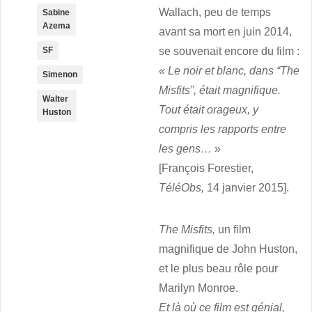
Wallach, peu de temps
Sabine
Azema
avant sa mort en juin 2014,
SF
se souvenait encore du film :
« Le noir et blanc, dans “The
Simenon
Misfits”, était magnifique.
Walter
Tout était orageux, y
Huston
compris les rapports entre
les gens…
»
[François Forestier,
TéléObs,
14 janvier 2015].
The Misfits,
un film
magnifique de John Huston,
et le plus beau rôle pour
Marilyn Monroe
.
Et là où ce film est génial,