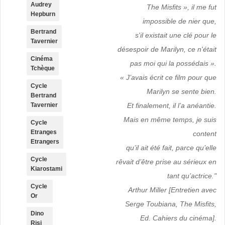
Audrey
The Misfits », il me fut
Hepburn
impossible de nier que,
Bertrand
s'il existait une clé pour le
Tavernier
désespoir de Marilyn, ce n'était
Cinéma
pas moi qui la possédais ».
Tchèque
«
J’avais écrit ce film pour que
Cycle
Marilyn se sente bien.
Bertrand
Tavernier
Et finalement, il l’a anéantie.
Mais en même temps, je suis
Cycle
Etranges
content
Etrangers
qu’il ait été fait, parce qu’elle
Cycle
rêvait d’être prise au sérieux en
Kiarostami
tant qu’actrice."
Cycle
Arthur Miller [Entretien avec
Or
Serge Toubiana,
The Misfits
,
Dino
Ed. Cahiers du cinéma].
Risi