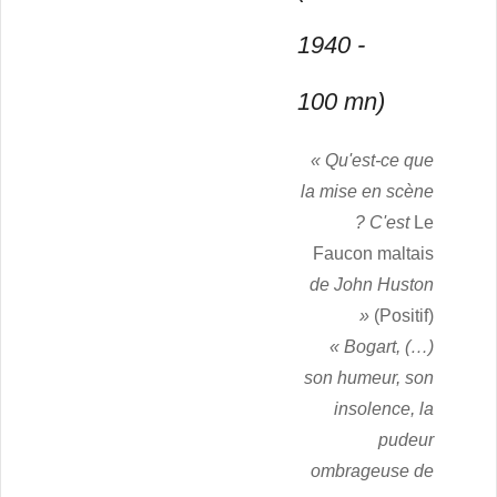
1940 -
100 mn)
« Qu'est-ce que
la mise en scène
? C'est
Le
Faucon maltais
de John Huston
»
(Positif)
« Bogart, (…)
son humeur, son
insolence, la
pudeur
ombrageuse de