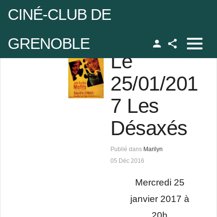
CINÉ-CLUB DE
GRENOBLE
Le
Facebook
udo
25/01/201
7 Les
 de passe
Désaxés
Se rappeler de moi
Publié dans
Marilyn
05 Déc 2016
Mercredi 25
 de passe oublié ?
janvier 2017 à
udo oublié ?
20h