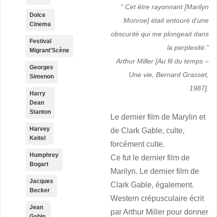
“
Cet être rayonnant
[Marilyn
Dolce
Monroe]
était entouré d’une
Cinema
obscurité qui me plongeait dans
Festival
la perplexité.
”
Migrant'Scène
Arthur Miller [
Au fil du temps
–
Georges
Une vie,
Bernard Grasset,
Simenon
1987]
.
Harry
Dean
Stanton
Le dernier film de Marylin et
Harvey
de Clark Gable, culte,
Keitel
forcément culte.
Humphrey
Ce fut le dernier film de
Bogart
Marilyn. Le dernier film de
Jacques
Clark Gable, également.
Becker
Western crépusculaire écrit
Jean
par Arthur Miller pour donner
Gabin