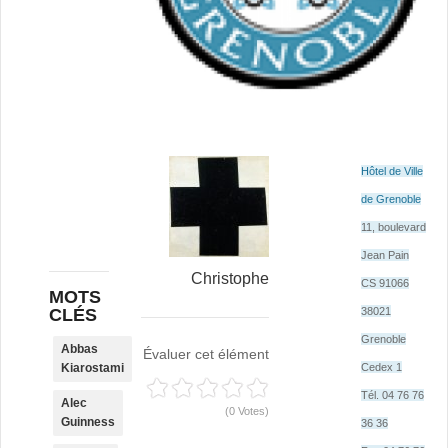
Hôtel de Ville
de Grenoble
11, boulevard
Jean Pain
Christophe
CS 91066
MOTS
CLÉS
38021
Grenoble
Abbas
Évaluer cet élément
Kiarostami
Cedex 1
Tél. 04 76 76
Alec
(0 Votes)
Guinness
36 36