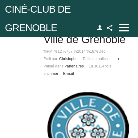
CINÉ-CLUB DE
GRENOBLE
Ville de Grenoble
Facebook
udo
%PM, %12 %757 %2014 %18:%Déc
Écrit par
Christophe
Taille de police
 de passe
Publié dans
Partenaires
Lu 36114 fois
Imprimer
E-mail
Se rappeler de moi
 de passe oublié ?
udo oublié ?