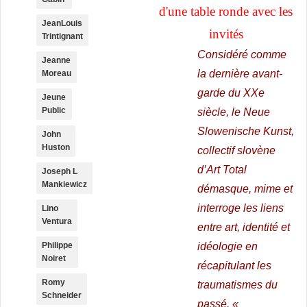
d'une table ronde avec les
JeanLouis
invités
Trintignant
Considéré comme
Jeanne
la dernière avant-
Moreau
garde du XXe
Jeune
Public
siècle, le Neue
Slowenische Kunst,
John
Huston
collectif slovène
d’Art Total
Joseph L
Mankiewicz
démasque, mime et
interroge les liens
Lino
Ventura
entre art, identité et
Philippe
idéologie en
Noiret
récapitulant les
Romy
traumatismes du
Schneider
passé. «