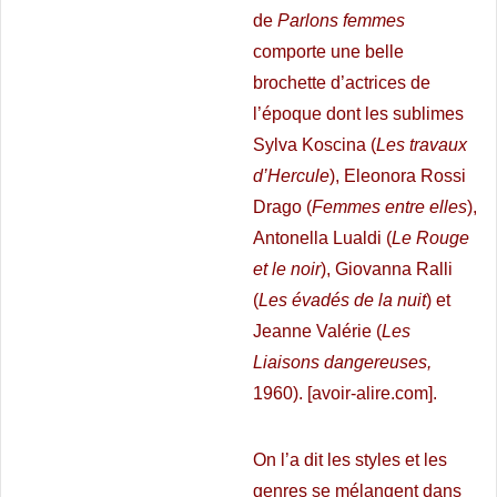
de
Parlons femmes
comporte une belle
brochette d’actrices de
l’époque dont les sublimes
Sylva Koscina (
Les travaux
d’Hercule
), Eleonora Rossi
Drago (
Femmes entre elles
),
Antonella Lualdi (
Le Rouge
et le noir
), Giovanna Ralli
(
Les évadés de la nuit
) et
Jeanne Valérie (
Les
Liaisons dangereuses,
1960).
[avoir-alire.com].
On l’a dit les styles et les
genres se mélangent dans