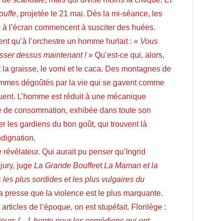
ouffe
,
projetée le 21 mai. Dès la mi-séance, les
o à l’écran commencent à susciter des huées.
nt qu’à l’orchestre un homme hurlait :
« Vous
isser dessus maintenant !
» Qu’est-ce qui, alors,
t la graisse, le vomi et le caca. Des montagnes de
ommes dégoûtés par la vie qui se gavent comme
iquent. L’homme est réduit à une mécanique
té de consommation, exhibée dans toute son
er les gardiens du bon goût, qui trouvent là
ndignation.
de révélateur. Qui aurait pu penser qu’
Ingrid
 jury, juge
La Grande Bouffe
et
La Maman et la
«
les plus sordides et les plus vulgaires du
a presse que la violence est le plus marquante.
rticles de l’époque, on est stupéfait. Florilège :
eurs […], honte pour les comédiens qui ont