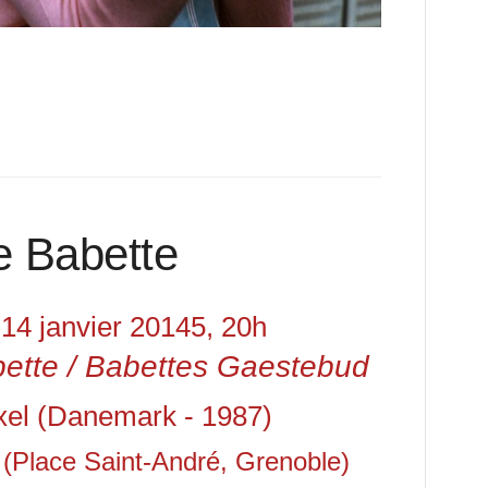
e Babette
14 janvier 20145, 20h
bette
/ Babettes Gaestebud
xel (Danemark - 1987)
o (Place Saint-André, Grenoble)