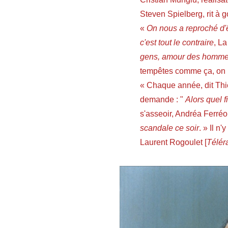
Steven Spielberg, rit à
«
On nous a reproché d'ê
c'est tout le contraire
, L
gens, amour des hommes
tempêtes comme ça, on n
« Chaque année, dit Thi
demande : "
Alors quel 
s'asseoir, Andréa Ferréol
scandale ce soir
. » Il n'
Laurent Rogoulet [
Télér