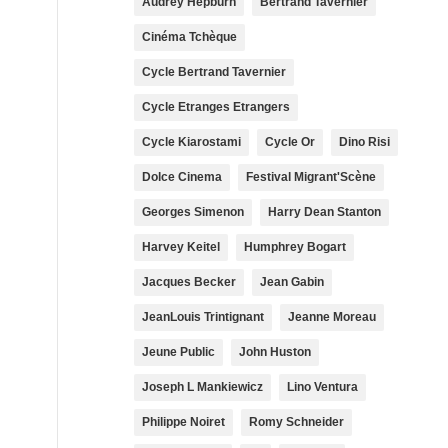
Audrey Hepburn
Bertrand Tavernier
Cinéma Tchèque
Cycle Bertrand Tavernier
Cycle Etranges Etrangers
Cycle Kiarostami
Cycle Or
Dino Risi
Dolce Cinema
Festival Migrant'Scène
Georges Simenon
Harry Dean Stanton
Harvey Keitel
Humphrey Bogart
Jacques Becker
Jean Gabin
JeanLouis Trintignant
Jeanne Moreau
Jeune Public
John Huston
Joseph L Mankiewicz
Lino Ventura
Philippe Noiret
Romy Schneider