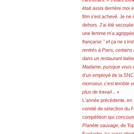
était assis derrière moi e
film s'est achevé. Je ne 
dehors. J'ai été secouée
une femme m'a agrippée 
française " et ça ne s'
rentrés à Paris, certains
dans un restaurant italie
Madame, puisque vous ête
d'un employé de la SNCF 
monsieur, c'est terrible 
plus de travail...
»
L’année précédente, en 1
comité de sélection du Fe
compétition qui concoure
Planète sauvage
, de To
Eustache, lui aussi objet