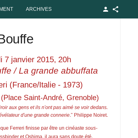
MENT
ARCHIVES
Facebook
Bouffe
 7 janvier 2015, 20h
ffe
/ La grande abbuffata
ri (France/Italie - 1973)
o (Place Saint-André, Grenoble)
oir aux gens et ils n'ont pas aimé se voir dedans.
révélateur d'une grande connerie
." Philippe Noiret.
que Ferreri finisse par être un cinéaste
sous-
assbinder et Oshima, il aura sans doute été,