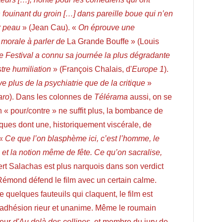
 fouinant du groin […] dans pareille boue qui n’en
ur peau
» (Jean Cau). «
On éprouve une
 morale à parler de
La Grande Bouffe » (Louis
e Festival a connu sa journée la plus dégradante
stre humiliation
» (François Chalais, d'
Europe 1
).
ve plus de la psychiatrie que de la critique
»
aro
). Dans les colonnes de
Télérama
aussi, on se
 « pour/contre » ne suffit plus, la bombance de
tiques dont une, historiquement viscérale, de
 «
Ce que l’on blasphème ici, c’est l’homme, le
n et la notion même de fête. Ce qu’on sacralise,
bert Salachas est plus narquois dans son verdict
 Rémond défend le film avec un certain calme.
ie quelques fauteuils qui claquent, le film est
d'adhésion rieur et unanime. Même le roumain
teur
d'Au delà des collines
, et membre du jury de