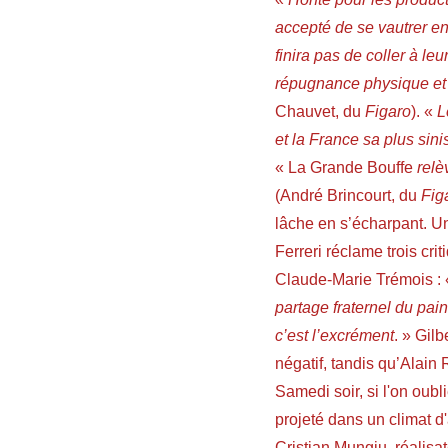
accepté de se vautrer en
finira pas de coller à le
répugnance physique et
Chauvet, du
Figaro
). «
L
et la France sa plus sini
« La Grande Bouffe
relè
(André Brincourt, du
Fig
lâche en s’écharpant. Un
Ferreri réclame trois cri
Claude-Marie Trémois :
partage fraternel du pai
c’est l’excrément
. » Gil
négatif, tandis qu’Alain
Samedi soir, si l'on oubl
projeté dans un climat 
Cristian Mungiu, réalisa