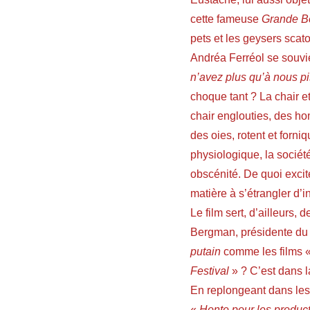
cette fameuse
Grande B
pets et les geysers scat
Andréa Ferréol se souvie
n’avez plus qu’à nous p
choque tant ? La chair e
chair englouties, des h
des oies, rotent et forn
physiologique, la socié
obscénité. De quoi excit
matière à s’étrangler d’i
Le film sert, d’ailleurs, 
Bergman
, présidente du
putain
comme les films 
Festival
» ? C’est dans l
En replongeant dans les a
«
Honte pour les product