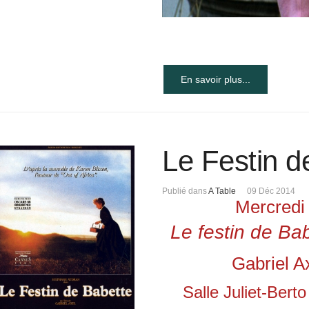
En savoir plus...
Le Festin d
Publié dans
A Table
09 Déc 2014
Mercredi 
Le festin de Ba
Gabriel A
Salle Juliet-Bert