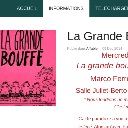
ACCUEIL
INFORMATIONS
TÉLÉCHARGE
La Grande 
udo
Publié dans
A Table
09 Déc 2014
Mercredi
 de passe
La grande bou
Marco Ferre
Se rappeler de moi
Salle Juliet-Bert
" Nous tendions un mir
C'est 
 de passe oublié ?
Car le paradoxe a voulu 
udo oublié ?
estimé
. Alors qu'avec F