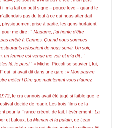
t il m'a fait un petit signe – pouce levé – quand le
m'attendais pas du tout à ce qui nous attendait
, physiquement prise à partie, les gens hurlaient,
pour me dire : "
Madame, j'ai honte d'être
est pas arrêté à Cannes. Quand nous sommes
 restaurants refusaient de nous servir. Un soir,
n, un femme est venue me voir et m'a dit : "
s là, je pars! " »
Michel Piccoli se souvient, lui,
qui lui avait dit dans une gare :
« Mon pauvre
votre métier ! Dire que maintenant vous n'aurez
972, le cru cannois avait été jugé si faible que le
stival décide de réagir. Les trois films de la
nt pour la France créent, de fait, l’événement :
La
por et Laloux,
La Maman et la putain
, de Jean
 de scandale, mais qui divise moins la critique. Et