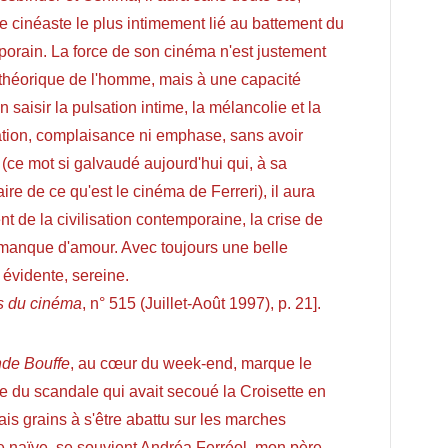
le cinéaste le plus intimement lié au battement du
rain. La force de son cinéma n'est justement
 théorique de l'homme, mais à une capacité
n saisir la pulsation intime, la mélancolie et la
ation, complaisance ni emphase, sans avoir
 (ce mot si galvaudé aujourd'hui qui, à sa
aire de ce qu'est le cinéma de Ferreri), il aura
 de la civilisation contemporaine, la crise de
e manque d'amour. Avec toujours une belle
évidente, sereine.
s du cinéma
, n° 515 (Juillet-Août 1997), p. 21].
nde Bouffe
, au cœur du week-end, marque le
e du scandale qui avait secoué la Croisette en
ais grains à s'être abattu sur les marches
te naïve, se souvient Andréa Ferréol, mon père