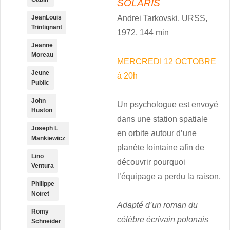
SOLARIS
JeanLouis
Andrei Tarkovski, URSS,
Trintignant
1972, 144 min
Jeanne
Moreau
MERCREDI 12 OCTOBRE
Jeune
à 20h
Public
John
Un psychologue est envoyé
Huston
dans une station spatiale
Joseph L
en orbite autour d’une
Mankiewicz
planète lointaine afin de
Lino
découvrir pourquoi
Ventura
l’équipage a perdu la raison.
Philippe
Noiret
Adapté d’un roman du
Romy
célèbre écrivain polonais
Schneider