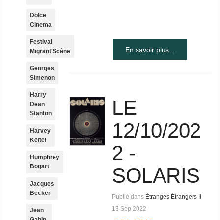
Dolce
Cinema
Festival
En savoir plus...
Migrant'Scène
Georges
Simenon
Harry
LE
Dean
Stanton
12/10/202
Harvey
Keitel
2 -
Humphrey
Bogart
SOLARIS
Jacques
Becker
Publié dans
Étranges Étrangers II
13 Sep 2022
Jean
Gabin