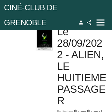
CINÉ-CLUB DE
GRENOBLE
Le
Facebook
udo
28/09/202
2 - ALIEN,
 de passe
LE
Se rappeler de moi
HUITIEME
PASSAGE
 de passe oublié ?
R
udo oublié ?
Publié dans
Étranges Étrangers I