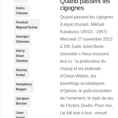
Quand passent les
cigognes
Dolce
Cinema
Quand passent les cigognes
Festival
(Letyat zhuravli, Mikhaïl
Migrant'Scène
Kalatozov, URSS - 1957)
Georges
Mercredi 27 novembre 2013
Simenon
à 20h Salle Juliet Berto -
Harry
Grenoble « Nous trouvons
Dean
Stanton
tout ici : la profondeur du
champ et les plafonds
Harvey
Keitel
d'Orson Welles, les
travellings acrobatiques
Humphrey
Bogart
d'Ophuls, le goût viscontien
de l'ornement, le style de jeu
Jacques
Becker
de l'Actors Studio. Pour moi,
j'ai été tour à tour : remué
Jean
Gabin