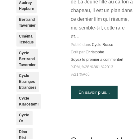
de La Jeune fille au carton à
Audrey
Hepburn
chapeau, il est un plan dans
ce dernier film qui résume,
Bertrand
Tavernier
me semble-t-il, cette rare
et…
Cinéma
Tchèque
Publié dans
Cycle Russe
Écrit par
Christophe
Cycle
Bertrand
Soyez le premier à commenter!
Tavernier
%PM, %28 %861 %2013
%21:%Aoû
Cycle
Etranges
Etrangers
En savoir plus...
Cycle
Kiarostami
Cycle
Or
Dino
Risi