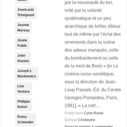
par la nouveauté du ton,
JeanLouis
irrité par la volonté
Trintignant
systématique et un peu
Jeanne
anarchique de briller, ébloui
Moreau
tout de même par l'éclat des
Jeune
ornements dans la scène
Public
des adieux manqués, celle
John
du bombardement ou celle
Huston
de la mort de Boris » [in Le
Joseph L
cinéma russe soviétique,
Mankiewicz
sous la direction de Jean-
Lino
Loup Passek, Éd. du Centre
Ventura
Georges-Pompidou, Paris,
Philippe
1981]. « La clef…
Noiret
Publié dans
Cycle Russe
Romy
Écrit par
Christophe
Schneider
Soyez le premier à commenter!