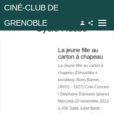
CINÉ-CLUB DE
GRENOBLE
Cycle Russe
Facebook
udo
La jeune fille au
 de passe
carton à chapeau
La Jeune fille au carton à
chapeau (Devushka s
Se rappeler de moi
korobkoy, Boris Barnet,
URSS - 1927) Ciné-Concert
/ Stéphane Damiano (piano)
 de passe oublié ?
Mercredi 20 novembre 2013
udo oublié ?
à 20h Salle Juliet Berto -