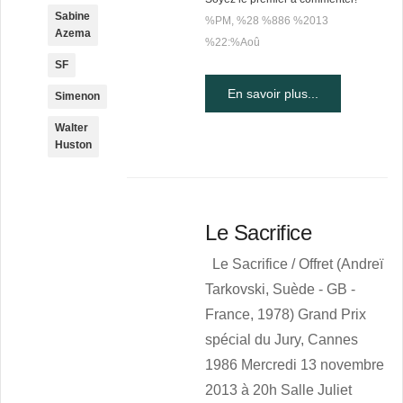
Sabine
%PM, %28 %886 %2013
Azema
%22:%Aoû
SF
En savoir plus...
Simenon
Walter
Huston
Le Sacrifice
Le Sacrifice / Offret (Andreï
Tarkovski, Suède - GB -
France, 1978) Grand Prix
spécial du Jury, Cannes
1986 Mercredi 13 novembre
2013 à 20h Salle Juliet