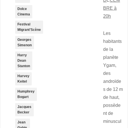
D
É
CEM
BRE à
Dolce
Cinema
20h
Festival
Migrant'Scène
Les
Georges
habitants
Simenon
de la
Harry
planète
Dean
Ygam,
Stanton
des
Harvey
androïde
Keitel
s de 12 m
Humphrey
de haut,
Bogart
possède
Jacques
Becker
nt de
minuscul
Jean
Gabin