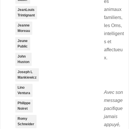
es
animaux
JeanLouis
Trintignant
familiers,
les Oms,
Jeanne
Moreau
intelligent
Jeune
s et
Public
affectueu
John
x.
Huston
Joseph L
Mankiewicz
Lino
Avec son
Ventura
message
Philippe
pacifique
Noiret
jamais
Romy
appuyé,
Schneider