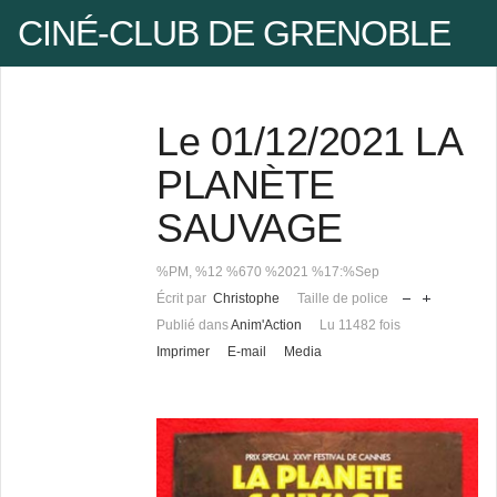
CINÉ-CLUB DE GRENOBLE
Le 01/12/2021 LA
Pseudo
PLANÈTE
SAUVAGE
Mot de passe
%PM, %12 %670 %2021 %17:%Sep
Écrit par
Christophe
Taille de police
Se rappeler de moi
Publié dans
Anim'Action
Lu 11482 fois
Imprimer
E-mail
Media
Mot de passe oublié ?
Pseudo oublié ?