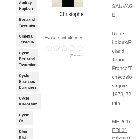
Audrey
SAUVAG
Hepburn
Christophe
E
Bertrand
Tavernier
René
Cinéma
Évaluer cet élément
Laloux/R
Tchèque
oland
Cycle
(0 Votes)
Bertrand
Topor,
Tavernier
France/T
Cycle
chécoslo
Etranges
vaquie,
Etrangers
1973, 72
Cycle
min
Kiarostami
Cycle
Or
MERCR
EDI 01
Dino
Risi