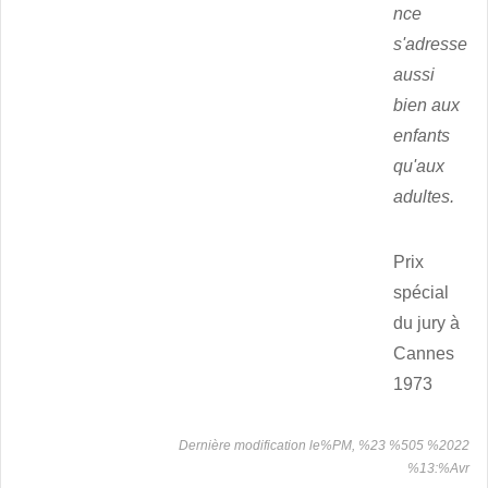
nce
s'adresse
aussi
bien aux
enfants
qu'aux
adultes.
Prix
spécial
du jury à
Cannes
1973
Dernière modification le%PM, %23 %505 %2022
%13:%Avr