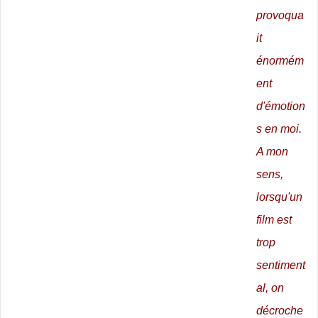
provoqua
it
énormém
ent
d'émotion
s en moi.
A mon
sens,
lorsqu'un
film est
trop
sentiment
al, on
décroche