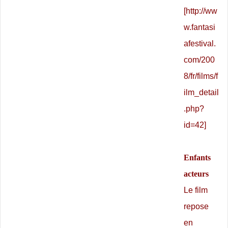
[
http://ww
w.fantasi
afestival.
com/200
8/fr/films/f
ilm_detail
.php?
id=42
]
Enfants
acteurs
Le film
repose
en