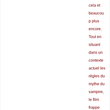
cela et
beaucou
p plus
encore.
Tout en
situant
dans un
contexte
actuel les
règles du
mythe du
vampire,
le film
frappe