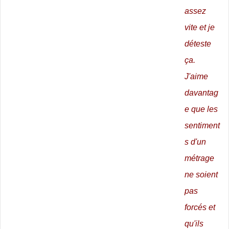
assez
vite et je
déteste
ça.
J'aime
davantag
e que les
sentiment
s d'un
métrage
ne soient
pas
forcés et
qu'ils