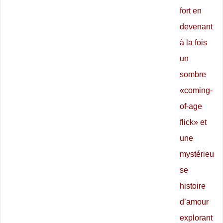
fort en
devenant
à la fois
un
sombre
«coming-
of-age
flick» et
une
mystérieu
se
histoire
d’amour
explorant