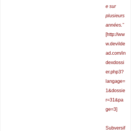
e sur
plusieurs
années."
[
http://ww
w.devilde
ad.com/in
dexdossi
er.php3?
langage=
1&dossie
r=31&pa
ge=3
]
Subversif