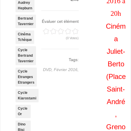
2016 à
Audrey
Hepburn
20h
Bertrand
Évaluer cet élément
Tavernier
Ciném
Cinéma
a
(0 Votes)
Tchèque
Juliet-
Cycle
Bertrand
Tags:
Tavernier
Berto
DVD,
Février 2016,
Cycle
(Place
Etranges
Etrangers
Saint-
Cycle
Kiarostami
André
Cycle
,
Or
Dino
Greno
Risi