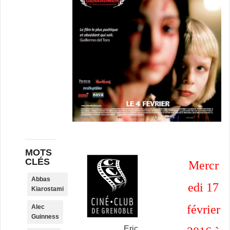
MOTS
CLÉS
Mercr
Abbas
edi 17
Kiarostami
février
Alec
Guinness
Eric