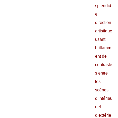
splendid
e
direction
artistique
usant
brillamm
ent de
contraste
s entre
les
scènes
d’intérieu
r et
d’extérie