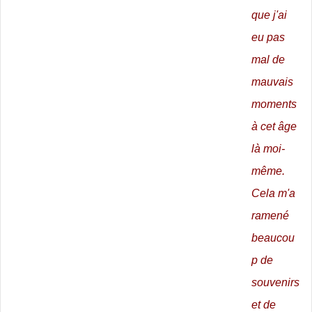
que j'ai
eu pas
mal de
mauvais
moments
à cet âge
là moi-
même.
Cela m'a
ramené
beaucou
p de
souvenirs
et de