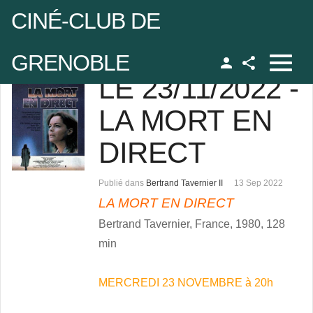
CINÉ-CLUB DE
GRENOBLE
LE 23/11/2022 -
Facebook
udo
LA MORT EN
DIRECT
 de passe
Publié dans
Bertrand Tavernier II
13 Sep 2022
LA MORT EN DIRECT
Se rappeler de moi
Bertrand Tavernier, France, 1980, 128
min
 de passe oublié ?
MERCREDI 23 NOVEMBRE à 20h
udo oublié ?