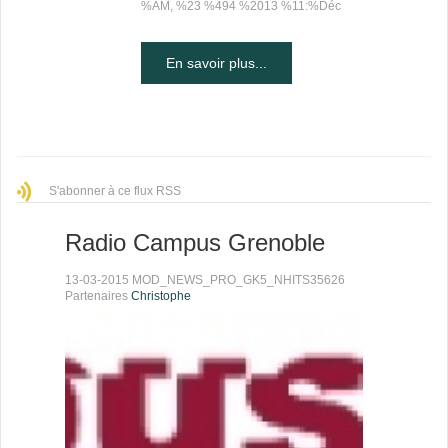
%AM, %23 %494 %2013 %11:%Déc
En savoir plus...
S'abonner à ce flux RSS
Radio Campus Grenoble
13-03-2015 MOD_NEWS_PRO_GK5_NHITS35626
Partenaires
Christophe