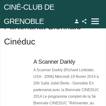
CINÉ-CLUB DE
GRENOBLE
Partenariat Biennale
Facebook
udo
Cinéduc
 de passe
A Scanner Darkly
Se rappeler de moi
A Scanner Darkly (Richard Linklater,
USA - 2006) Mercredi 19 février 2014 à
20h Salle Juliet Berto - Grenoble En
partenariat avec la Biennale CINEDUC
 de passe oublié ?
2014 Le programme complet de la 5è
udo oublié ?
Biennale CINEDUC "Réinventer, au