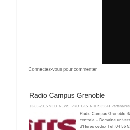
Connectez-vous pour commenter
Radio Campus Grenoble
13-03-2015 MOD_NEWS_PRO_GK5_NHITS35641 Partenaire
Radio Campus Grenoble B
centrale – Domaine univers
d’Hères cedex Tél :04 56 5