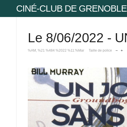
CINÉ-CLUB DE GRENOBLE
Le 8/06/2022 -
Pse
%AM, %21 %484 %2022 %11:%Mar
Taille de police
Mot
Mot
Pse