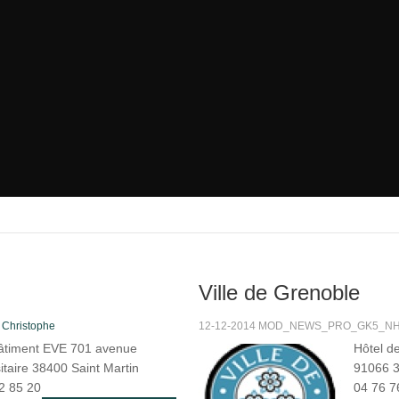
Ville de Grenoble
s
Christophe
12-12-2014 MOD_NEWS_PRO_GK5_NHIT
âtiment EVE 701 avenue
Hôtel d
itaire 38400 Saint Martin
91066 3
2 85 20
04 76 7