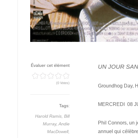
Évaluer cet élément
UN JOUR SAN
(0 Votes)
Groundhog Day, H
MERCREDI 08 JU
Tags:
Harold Ramis,
Bill
Phil Connors, un j
Murray,
Andie
annuel qui célèbre 
MacDowell,