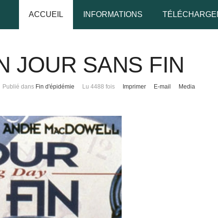
ACCUEIL
INFORMATIONS
TÉLÉCHARGE
 UN JOUR SANS FIN
udo
Publié dans
Fin d'épidémie
Lu 4488 fois
Imprimer
E-mail
Media
 de passe
Se rappeler de moi
 de passe oublié ?
udo oublié ?