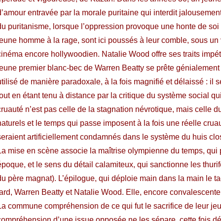
d’amour entravée par la morale puritaine qui interdit jalousemen
du puritanisme, lorsque l’oppression provoque une honte de soi q
jeune homme à la rage, sont ici poussés à leur comble, sous un
cinéma encore hollywoodien. Natalie Wood offre ses traits impétu
jeune premier blanc-bec de Warren Beatty se prête génialement à
utilisé de manière paradoxale, à la fois magnifié et délaissé : il s
tout en étant tenu à distance par la critique du système social qu
cruauté n’est pas celle de la stagnation névrotique, mais celle
naturels et le temps qui passe imposent à la fois une réelle crua
seraient artificiellement condamnés dans le système du huis clos
La mise en scène associe la maîtrise olympienne du temps, qui 
époque, et le sens du détail calamiteux, qui sanctionne les thur
du père magnat). L’épilogue, qui déploie main dans la main le ta
tard, Warren Beatty et Natalie Wood. Elle, encore convalescente, e
La commune compréhension de ce qui fut le sacrifice de leur j
compréhension d’une issue opposée ne les sépare, cette fois dé