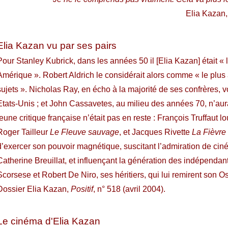
Elia Kazan
Elia Kazan vu par ses pairs
Pour Stanley Kubrick, dans les années 50 il [Elia Kazan] était 
Amérique ». Robert Aldrich le considérait alors comme « le plu
sujets ». Nicholas Ray, en écho à la majorité de ses confrères, vo
Etats-Unis ; et John Cassavetes, au milieu des années 70, n’aura
jeune critique française n’était pas en reste : François Truffaut lo
Roger Tailleur
Le Fleuve sauvage
, et Jacques Rivette
La Fièvre
d’exercer son pouvoir magnétique, suscitant l’admiration de cin
Catherine Breuillat, et influençant la génération des indépenda
Scorsese et Robert De Niro, ses héritiers, qui lui remirent son
Dossier Elia Kazan,
Positif
, n° 518 (avril 2004).
Le cinéma d'Elia Kazan