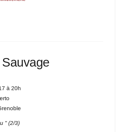
e Sauvage
017 à 20h
erto
Grenoble
u " (2/3)