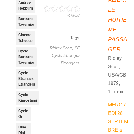
Audrey
Hepburn
LE
(0 Votes)
HUITIE
Bertrand
Tavernier
ME
Cinéma
Tags:
PASSA
Tchèque
Ridley Scott,
SF,
GER
Cycle
Cycle Etranges
Bertrand
Ridley
Tavernier
Etrangers,
Scott,
Cycle
USA/GB,
Etranges
1979,
Etrangers
117 min
Cycle
Kiarostami
MERCR
Cycle
EDI 28
Or
SEPTEM
Dino
BRE à
Risi