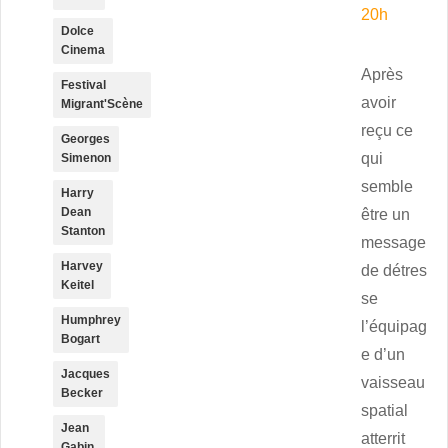
20h
Dolce
Cinema
Après
Festival
avoir
Migrant'Scène
reçu ce
Georges
qui
Simenon
semble
Harry
Dean
être un
Stanton
message
Harvey
de détres
Keitel
se
Humphrey
l’équipag
Bogart
e d’un
Jacques
vaisseau
Becker
spatial
Jean
atterrit
Gabin