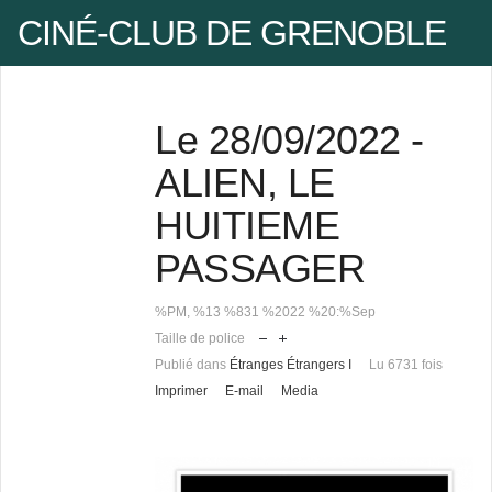
CINÉ-CLUB DE GRENOBLE
Le 28/09/2022 -
Pseudo
ALIEN, LE
HUITIEME
Mot de passe
PASSAGER
%PM, %13 %831 %2022 %20:%Sep
Se rappeler de moi
Taille de police
Publié dans
Étranges Étrangers I
Lu 6731 fois
Imprimer
E-mail
Media
Mot de passe oublié ?
Pseudo oublié ?