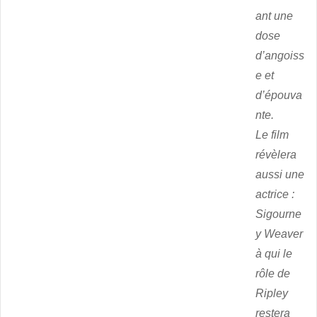
ant une
dose
d’angoiss
e et
d’épouva
nte.
Le film
révèlera
aussi une
actrice :
Sigourne
y Weaver
à qui le
rôle de
Ripley
restera