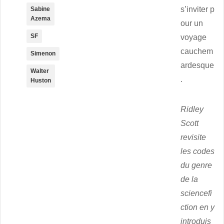
s’inviter p
Sabine
Azema
our un
SF
voyage
cauchem
Simenon
ardesque
Walter
.
Huston
Ridley
Scott
revisite
les codes
du genre
de la
sciencefi
ction en y
introduis