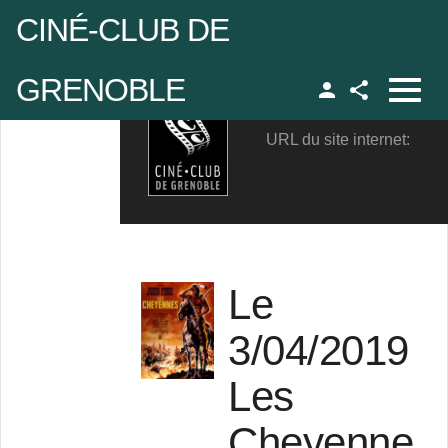
CINÉ-CLUB DE
GRENOBLE
Eric
Facebook
URL du site internet:
udo
 de passe
Le
Se rappeler de moi
3/04/2019
Les
 de passe oublié ?
eudo oublié ?
Cheyenne