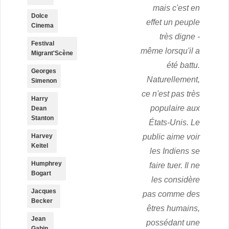
mais c'est en
Dolce
effet un peuple
Cinema
très digne -
Festival
même lorsqu'il a
Migrant'Scène
été battu.
Georges
Naturellement,
Simenon
ce n'est pas très
Harry
populaire aux
Dean
Stanton
États-Unis. Le
Harvey
public aime voir
Keitel
les Indiens se
Humphrey
faire tuer. Il ne
Bogart
les considère
Jacques
pas comme des
Becker
êtres humains,
Jean
possédant une
Gabin