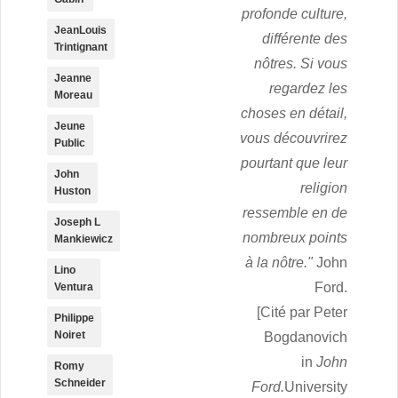
profonde culture,
JeanLouis
différente des
Trintignant
nôtres. Si vous
Jeanne
regardez les
Moreau
choses en détail,
Jeune
vous découvrirez
Public
pourtant que leur
John
religion
Huston
ressemble en de
Joseph L
nombreux points
Mankiewicz
à la nôtre."
John
Lino
Ford.
Ventura
[Cité par Peter
Philippe
Noiret
Bogdanovich
in
John
Romy
Schneider
Ford.
University