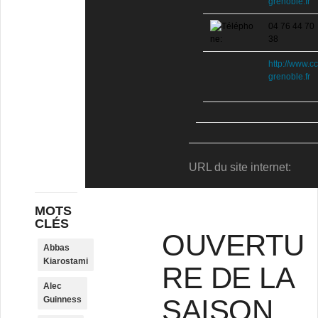
grenoble.fr
04 76 44 70
38
http://www.cc
grenoble.fr
URL du site internet:
MOTS
CLÉS
OUVERTU
Abbas
Kiarostami
RE DE LA
Alec
SAISON
Guinness