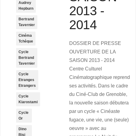
Audrey
2013 -
Hepburn
Bertrand
2014
Tavernier
Cinéma
Tchèque
DOSSIER DE PRESSE
OUVERTURE DE LA
Cycle
Bertrand
SAISON 2013 - 2014
Tavernier
Centre Culturel
Cycle
Cinématographique reprend
Etranges
ses activités. Dans le cadre
Etrangers
du Ciné-Club de Grenoble,
Cycle
Kiarostami
la nouvelle saison débutera
par un cycle « Cinéaste
Cycle
Or
fugace, une vie, une (seule)
oeuvre » avec au
Dino
Risi