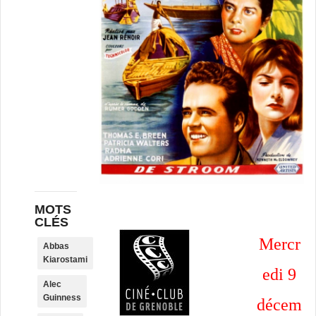
MOTS
CLÉS
Mercr
Abbas
Kiarostami
edi 9
Alec
Guinness
décem