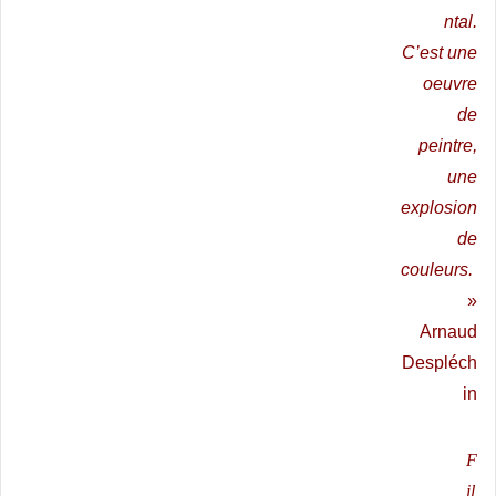
ntal.
C’est une
oeuvre
de
peintre,
une
explosion
de
couleurs.
»
Arnaud
Despléch
in
F
il