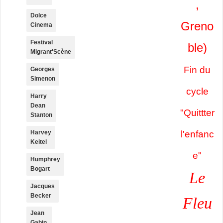
,
Dolce
Greno
Cinema
Festival
ble)
Migrant'Scène
Fin du
Georges
Simenon
cycle
Harry
Dean
"Quittter
Stanton
l'enfanc
Harvey
Keitel
e"
Humphrey
Bogart
Le
Jacques
Becker
Fleu
Jean
Gabin