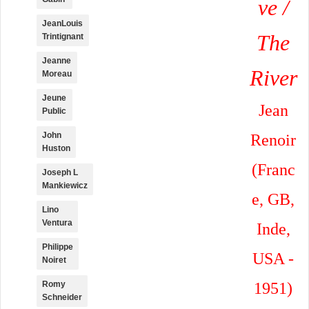
ve /
JeanLouis
The
Trintignant
Jeanne
River
Moreau
Jeune
Jean
Public
John
Renoir
Huston
(Franc
Joseph L
Mankiewicz
e, GB,
Lino
Ventura
Inde,
Philippe
USA -
Noiret
1951)
Romy
Schneider