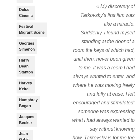
«
My discovery of
Dolce
Tarkovsky's first film was
Cinema
like a miracle.
Festival
Suddenly, I found myself
Migrant'Scène
standing at the door of a
Georges
Simenon
room the keys of which had,
until then, never been given
Harry
Dean
to me.
It was a room I had
Stanton
always wanted to enter and
Harvey
where he was moving freely
Keitel
and fully at ease.
I felt
Humphrey
encouraged and stimulated:
Bogart
someone was expressing
Jacques
what I had always wanted to
Becker
say without knowing
Jean
how.
Tarkovsky is for me the
Gabin