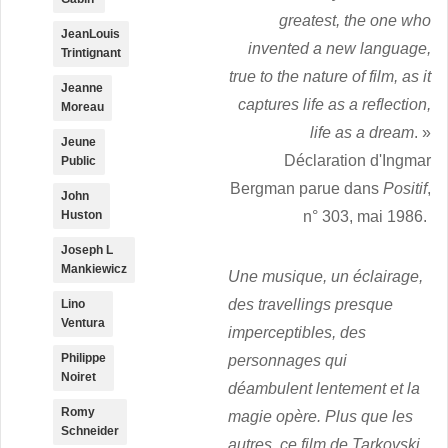
greatest, the one who
JeanLouis
invented a new language,
Trintignant
true to the nature of film, as it
Jeanne
captures life as a reflection,
Moreau
life as a dream
. »
Jeune
Déclaration d'Ingmar
Public
Bergman parue dans
Positif
,
John
n° 303, mai 1986.
Huston
Joseph L
Mankiewicz
Une musique, un éclairage,
des travellings presque
Lino
Ventura
imperceptibles, des
Philippe
personnages qui
Noiret
déambulent lentement et la
Romy
magie opère. Plus que les
Schneider
autres, ce film de Tarkovski