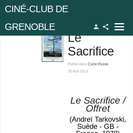
CINÉ-CLUB DE
GRENOBLE
Le
Facebook
udo
Sacrifice
 de passe
Publié dans
Cycle Russe
28 Aoû 2013
Se rappeler de moi
Le Sacrifice /
Offret
 de passe oublié ?
(Andreï Tarkovski,
udo oublié ?
Suède - GB -