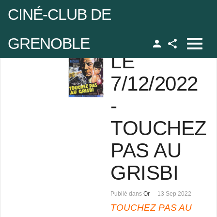
CINÉ-CLUB DE
GRENOBLE
LE
Facebook
udo
7/12/2022
-
 de passe
TOUCHEZ
Se rappeler de moi
PAS AU
GRISBI
 de passe oublié ?
Publié dans
Or
13 Sep 2022
udo oublié ?
TOUCHEZ PAS AU