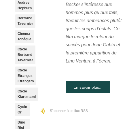
Audrey
Becker s’intéresse aux
Hepburn
hommes plus qu’aux faits,
Bertrand
traduit les ambiances plutôt
Tavernier
que les coups d’éclats. Ce
Cinéma
film marque le retour du
Tchèque
succès pour Jean Gabin et
Cycle
la première apparition de
Bertrand
Tavernier
Lino Ventura à l’écran.
Cycle
Etranges
Etrangers
En savoir plus...
Cycle
Kiarostami
Cycle
S'abonner à ce flux RSS
Or
Dino
Risi