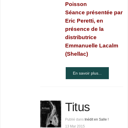
Poisson
Séance présentée par
Eric Peretti, en
présence de la
distributrice
Emmanuelle Lacalm
(
Shellac
)
En savoir plus...
Titus
Publié dans
Inédit en Salle !
13 Mar 2015