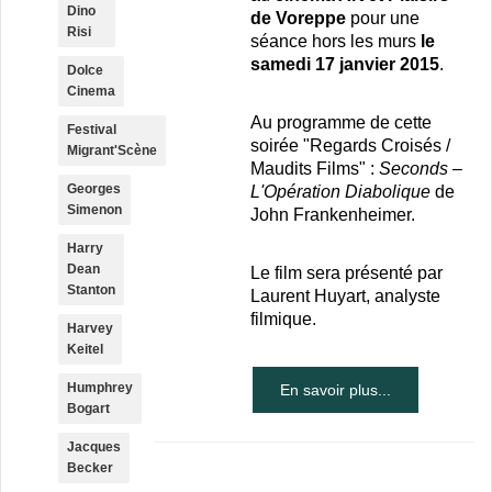
Dino
de Voreppe
pour une
Risi
séance hors les murs
le
samedi 17 janvier 2015
.
Dolce
Cinema
Au programme de cette
Festival
soirée "Regards Croisés /
Migrant'Scène
Maudits Films" :
Seconds –
Georges
L'Opération Diabolique
de
Simenon
John Frankenheimer.
Harry
Dean
Le film sera présenté par
Stanton
Laurent Huyart, analyste
filmique.
Harvey
Keitel
Humphrey
En savoir plus...
Bogart
Jacques
Becker