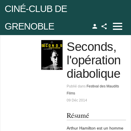
CINÉ-CLUB DE
JUser::_load : impossible de charger l'utilisateur ayant l'ID 45
GRENOBLE
Facebook
udo
Seconds,
l'opération
 de passe
diabolique
Se rappeler de moi
Publié dans
Festival des Maudits
Films
09 Déc 2014
 de passe oublié ?
Résumé
udo oublié ?
Arthur Hamilton est un homme