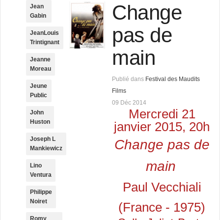
Change
Jean
Gabin
pas de
JeanLouis
Trintignant
main
Jeanne
Moreau
Publié dans
Festival des Maudits
Jeune
Films
Public
09 Déc 2014
Mercredi 21
John
Huston
janvier 2015, 20h
Joseph L
Change pas de
Mankiewicz
main
Lino
Ventura
Paul Vecchiali
Philippe
Noiret
(France - 1975)
Romy