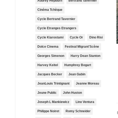
Audrey Hepburn
Bertrand Tavernier
Cinéma Tchèque
Cycle Bertrand Tavernier
Cycle Etranges Etrangers
Cycle Kiarostami
Cycle Or
Dino Risi
Dolce Cinema
Festival Migrant'Scène
Georges Simenon
Harry Dean Stanton
Harvey Keitel
Humphrey Bogart
Jacques Becker
Jean Gabin
JeanLouis Trintignant
Jeanne Moreau
Jeune Public
John Huston
Joseph L Mankiewicz
Lino Ventura
Philippe Noiret
Romy Schneider