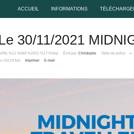
ACCUEIL
INFORMATIONS
TÉLÉCHARGE
Le 30/11/2021 MIDN
udo
%PM, %12 %669 %2021 %17:%Sep
Écrit par
Christophe
Taille de police
Lu 10219 fois
Imprimer
E-mail
 de passe
Se rappeler de moi
 de passe oublié ?
udo oublié ?