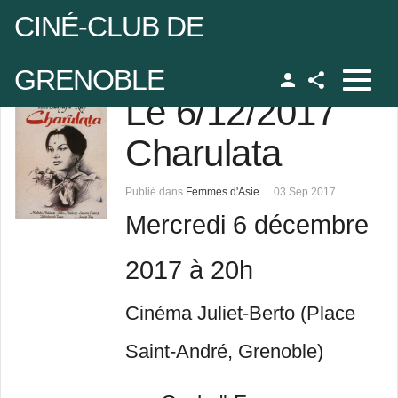
CINÉ-CLUB DE
GRENOBLE
Le 6/12/2017
Facebook
udo
Charulata
 de passe
Publié dans
Femmes d'Asie
03 Sep 2017
Mercredi 6 décembre
Se rappeler de moi
2017 à 20h
Cinéma Juliet-Berto (Place
 de passe oublié ?
Saint-André, Grenoble)
udo oublié ?