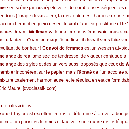
mise en scène jamais répétitive et de nombreuses séquences d'
tendues (l'orage dévastateur, la descente des chariots sur une pe
l'accouchement en plein désert, le viol d'une ex-prostituée et le
heures durant,
Wellman
va tour à tour nous émouvoir, nous émerve
notre fauteuil. Quant au magnifique final, il devrait vous faire vo
exultant de bonheur !
Convoi de femmes
est un western atypiq
mélange de réalisme sec, de tendresse, de vigueur conjugué à l’
mélange des styles et des univers aussi opposés que ceux de
W
sembler incohérent sur le papier, mais l'âpreté de l'un accolée à
mixture totalement harmonieuse, et le résultat en est ce formida
Eric Maurel [dvdclassik.com]
Le jeu des acteurs
Robert Taylor est excellent en rustre déterminé à arriver à bon po
admiration pour ces femmes (il faut voir son sourire de fierté q