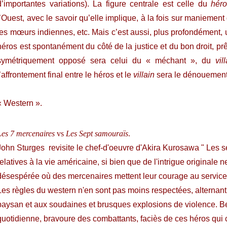
d’importantes variations). La figure centrale est celle du
hér
l’Ouest, avec le savoir qu’elle implique, à la fois sur maniemen
les mœurs indiennes, etc. Mais c’est aussi, plus profondément, u
héros est spontanément du côté de la justice et du bon droit, prê
symétriquement opposé sera celui du « méchant », du
vil
l’affrontement final entre le héros et le
villain
sera le dénouement 
Denis Lé
« Western ».
Les 7 mercenaires
vs
Les Sept samouraïs
.
John Sturges revisite le chef-d'oeuvre d'Akira Kurosawa " Les s
relatives à la vie américaine, si bien que de l'intrigue originale n
désespérée où des mercenaires mettent leur courage au service d
Les règles du western n'en sont pas moins respectées, alternant l
paysan et aux soudaines et brusques explosions de violence. Be
quotidienne, bravoure des combattants, faciès de ces héros qui