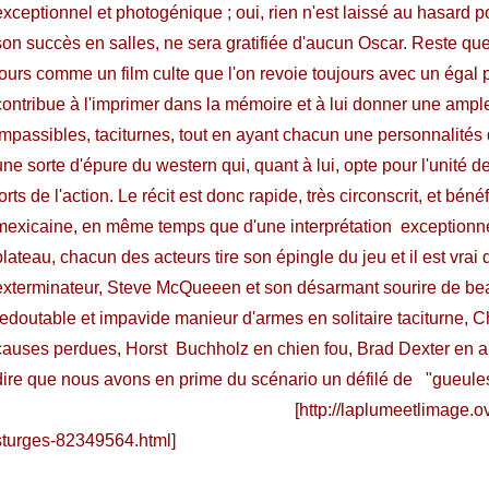
exceptionnel et photogénique ; oui, rien n'est laissé au hasard 
son succès en salles, ne sera gratifiée d'aucun Oscar. Reste q
jours comme un film culte que l'on revoie toujours avec un égal 
contribue à l'imprimer dans la mémoire et à lui donner une ampl
Impassibles, taciturnes, tout en ayant chacun une personnalités di
une sorte d'épure du western qui, quant à lui, opte pour l'unité de
forts de l'action. Le récit est donc rapide, très circonscrit, et b
mexicaine, en même temps que d'une interprétation exceptionnelle
plateau, chacun des acteurs tire son épingle du jeu et il est vrai
exterminateur, Steve McQueeen et son désarmant sourire de bea
redoutable et impavide manieur d'armes en solitaire taciturne,
causes perdues, Horst Buchholz en chien fou, Brad Dexter en arr
dire que nous avons en prime du scénario un défilé de "gueule
[
http://laplumeetlimage.o
sturges-82349564.html
]