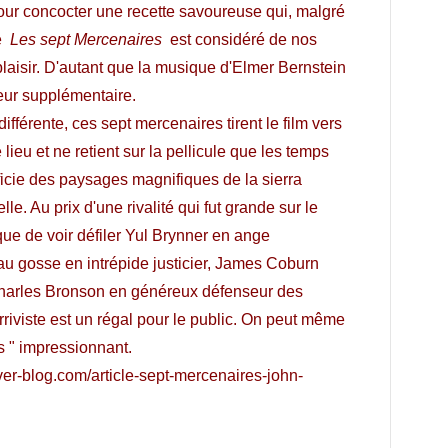
pour concocter une recette savoureuse qui, malgré
ue
Les sept Mercenaires
est considéré de nos
plaisir. D'autant que la musique d'Elmer Bernstein
eur supplémentaire.
fférente, ces sept mercenaires tirent le film vers
 lieu et ne retient sur la pellicule que les temps
énéficie des paysages magnifiques de la sierra
. Au prix d'une rivalité qui fut grande sur le
 que de voir défiler Yul Brynner en ange
u gosse en intrépide justicier, James Coburn
 Charles Bronson en généreux défenseur des
iviste est un régal pour le public. On peut même
s " impressionnant.
ver-blog.com/article-sept-mercenaires-john-