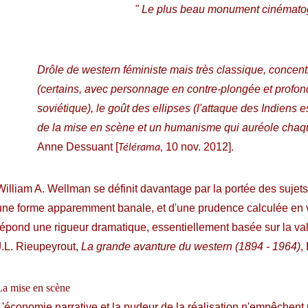
"
Le plus beau monument cinématogr
Drôle de western féministe mais très classique, concent
(certains, avec personnage en contre-plongée et profond
soviétique), le goût des ellipses (l'attaque des Indiens e
de la mise en scène et un humanisme qui auréole chaq
Anne Dessuant [
10 nov. 2012].
Télérama,
William A. Wellman se définit davantage par la portée des sujet
une forme apparemment banale, et d'une prudence calculée en vue
répond une rigueur dramatique, essentiellement basée sur la val
J.L. Rieupeyrout,
La grande avanture du western (1894 - 1964)
,
La mise en scène
L'économie narrative et la pudeur de la réalisation n'empêchen