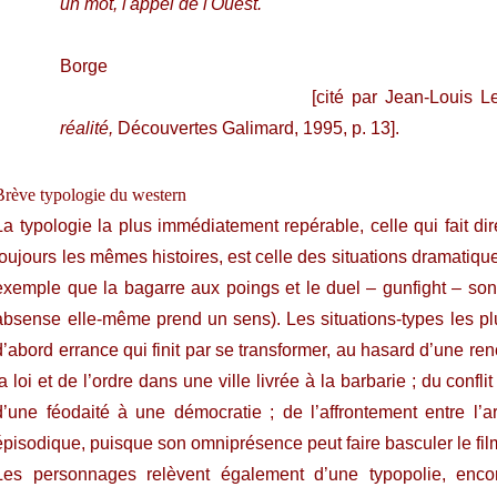
un mot, l'appel de l'Ouest."
Jorge
Borge
[cité par Jean-Louis Leutra
réalité,
Découvertes Galimard, 1995, p. 13].
Brève typologie du western
La typologie la plus immédiatement repérable, celle qui fait di
toujours les mêmes histoires, est celle des situations dramatiqu
exemple que la bagarre aux poings et le duel – gunfight – sont
absense elle-même prend un sens). Les situations-types les plus
d’abord errance qui finit par se transformer, au hasard d’une re
la loi et de l’ordre dans une ville livrée à la barbarie ; du confl
d’une féodaité à une démocratie ; de l’affrontement entre l’a
épisodique, puisque son omniprésence peut faire basculer le film
Les personnages relèvent également d’une typopolie, encore