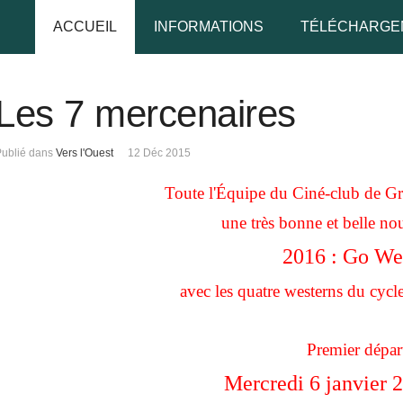
ACCUEIL
INFORMATIONS
TÉLÉCHARGE
Les 7 mercenaires
udo
Publié dans
Vers l'Ouest
12 Déc 2015
 de passe
Toute l'Équipe du Ciné-club de G
une très bonne et belle no
2016 : Go Wes
Se rappeler de moi
avec les quatre westerns du cycl
 de passe oublié ?
Premier dépar
udo oublié ?
Mercredi 6 janvier 