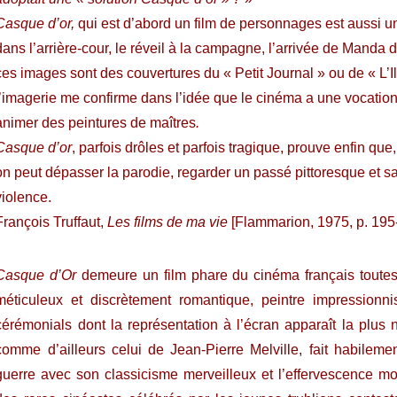
Casque d’or,
qui est d’abord un film de personnages est aussi une
dans l’arrière-cour, le réveil à la campagne, l’arrivée de Manda d
ces images sont des couvertures du « Petit Journal
» ou de « L’I
l’imagerie me confirme dans l’idée que le cinéma a une vocation 
animer des peintures de maîtres
.
Casque d’or
, parfois drôles et parfois tragique, prouve enfin que
on peut dépasser la parodie, regarder un passé pittoresque et sa
violence.
François Truffaut,
Les films de ma vie
[Flammarion, 1975, p. 195
Casque d’Or
demeure un film phare du cinéma français toutes
méticuleux et discrètement romantique, peintre impressionn
cérémonials dont la représentation à l’écran apparaît la plus 
comme d’ailleurs celui de Jean-Pierre Melville, fait habilemen
guerre avec son classicisme merveilleux et l’effervescence mod