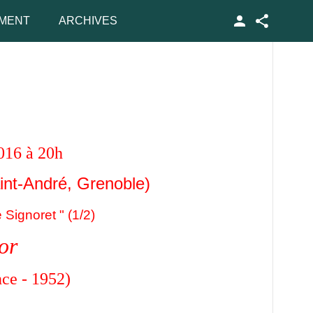
MENT
ARCHIVES
Facebook
016 à 20h
int-André, Grenoble)
ignoret " (1/2)
or
ce - 1952)