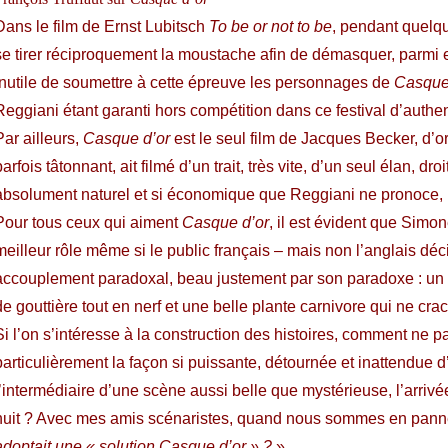
Dans le film de Ernst Lubitsch
To be or not to be
, pendant quelqu
se tirer réciproquement la moustache afin de démasquer, parmi e
Inutile de soumettre à cette épreuve les personnages de
Casque
Reggiani étant garanti hors compétition dans ce festival d’authen
Par ailleurs,
Casque d’or
est le seul film de Jacques Becker, d’or
parfois tâtonnant, ait filmé d’un trait, très vite, d’un seul élan, dro
absolument naturel et si économique que Reggiani ne pronoce, pa
Pour tous ceux qui aiment
Casque d’or
, il est évident que Simo
meilleur rôle même si le public français – mais non l’anglais dé
accouplement paradoxal, beau justement par son paradoxe : un 
de gouttière tout en nerf et une belle plante carnivore qui ne cra
Si l’on s’intéresse à la construction des histoires, comment ne p
particulièrement la façon si puissante, détournée et inattendue 
l’intermédiaire d’une scène aussi belle que mystérieuse, l’arri
nuit ? Avec mes amis scénaristes, quand nous sommes en panne, 
adoptait une « solution Casque d’or » ?
»