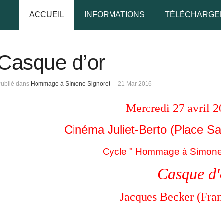
ACCUEIL
INFORMATIONS
TÉLÉCHARGE
Casque d’or
udo
Publié dans
Hommage à SImone Signoret
21 Mar 2016
 de passe
Mercredi 27 avril 2
Cinéma Juliet-Berto (Place Sa
Se rappeler de moi
Cycle " Hommage à Simone S
Casque d'
 de passe oublié ?
Jacques Becker (Fran
udo oublié ?