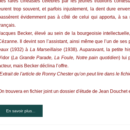
des rares cinéastes célébrés par les jeunes trublions contes
eurent trop souvent, et parfois injustement, la dent dure enver
passèrent évidemment pas à côté de celui qui apporta, à sa
français.
Jacques Becker, élevé au sein de la bourgeoisie intellectuelle
Cézanne. Il devint son l’assistant, ainsi même que l’un de ses
eaux
(1932) à
La Marseillaise
(1938). Auparavant, la petite hi
Vidor (
La Grande Parade, La Foule, Notre pain quotidien
) lui
acteur, mais Becker déclina l’offre.
[Extrait de l'article de Ronny Chester qu'on peut lire dans le fichi
On trouvera en fichier joint un dossier d'étude de Jean Douchet e
En savoir plus...