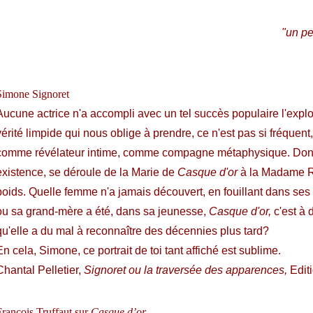
"un pet
Simone Signoret
Aucune actrice n'a accompli avec un tel succès populaire l'exploi
vérité limpide qui nous oblige à prendre, ce n'est pas si fréquen
comme révélateur intime, comme compagne métaphysique. Donne
existence, se déroule de la Marie de
Casque d'or
à la Madame 
poids. Quelle femme n'a jamais découvert, en fouillant dans ses 
ou sa grand-mère a été, dans sa jeunesse,
Casque d'or,
c'est à d
qu'elle a du mal à reconnaître des décennies plus tard?
En cela, Simone, ce portrait de toi tant affiché est sublime.
Chantal Pelletier,
Signoret ou la traversée des apparences,
Editi
François Truffaut sur
Casque d’or