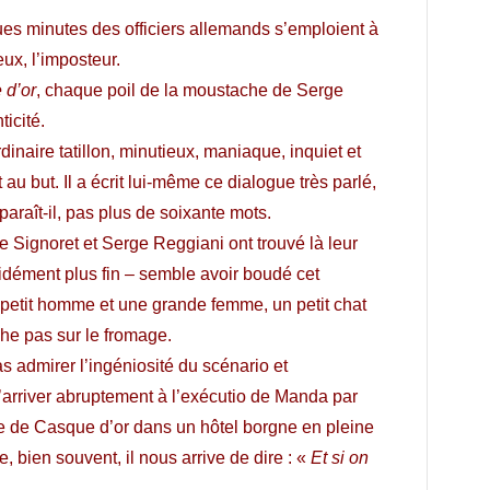
es minutes des officiers allemands s’emploient à
ux, l’imposteur.
 d’or
, chaque poil de la moustache de Serge
ticité.
dinaire tatillon, minutieux, maniaque, inquiet et
it au but. Il a écrit lui-même ce dialogue très parlé,
raît-il, pas plus de soixante mots.
ne Signoret et Serge Reggiani ont trouvé là leur
cidément plus fin – semble avoir boudé cet
petit homme et une grande femme, un petit chat
che pas sur le fromage.
as admirer l’ingéniosité du scénario et
d’arriver abruptement à l’exécutio de Manda par
vée de Casque d’or dans un hôtel borgne en pleine
bien souvent, il nous arrive de dire : «
Et si on