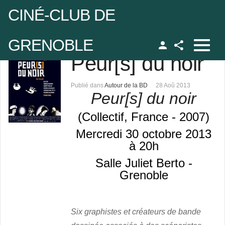
CINÉ-CLUB DE
GRENOBLE
Peur[s] du noir
Facebook
udo
Publié dans
Autour de la BD
28 Aoû 2013
Peur[s] du noir
 de passe
(Collectif
, France - 2007)
Mercredi 30 octobre 2013
à 20h
Se rappeler de moi
Salle Juliet Berto -
Grenoble
 de passe oublié ?
udo oublié ?
Six graphistes et créateurs de bande