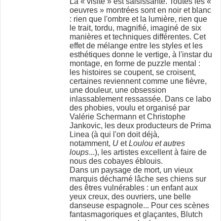
La « visite » est saisissante. Toutes les «
oeuvres » montrées sont en noir et blanc
: rien que l'ombre et la lumière, rien que
le trait, tordu, magnifié, imaginé de six
manières et techniques différentes. Cet
effet de mélange entre les styles et les
esthétiques donne le vertige, à l'instar du
montage, en forme de puzzle mental :
les histoires se coupent, se croisent,
certaines reviennent comme une fièvre,
une douleur, une obsession
inlassablement ressassée. Dans ce labo
des phobies, voulu et organisé par
Valérie Schermann et Christophe
Jankovic, les deux producteurs de Prima
Linea (à qui l'on doit déjà,
notamment,
U
et
Loulou et autres
loups
...), les artistes excellent à faire de
nous des cobayes éblouis.
Dans un paysage de mort, un vieux
marquis décharné lâche ses chiens sur
des êtres vulnérables : un enfant aux
yeux creux, des ouvriers, une belle
danseuse espagnole... Pour ces scènes
fantasmagoriques et glaçantes, Blutch