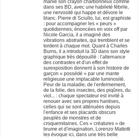
manie son crayon charbonneux comme
dans ses BD, avec une habileté fébrile,
une nervosité qui happe et dévore le
blanc. Pierre di Sciullo, lui, est graphiste
: pour accompagner les « peurs »
quotidiennes, énoncées en voix off par
Nicole Garcia, il a imaginé des
vibrations abstraites, qui tremblent et se
tordent à chaque mot. Quant à Charles
Burns, il a introduit la 3D dans son style
graphique très dépouillé : l'alternance
des contrastes et d'un effet de
surexposition donnent à son histoire de
garçon « possédé » par une mante
religieuse une implacable luminosité.
Peur de la maladie, de l'enfermement,
de la folie, des insectes, des piqûres, du
viol... : chaque spectateur est invité à
renouer avec ses propres hantises,
celles qui se sont atténuées depuis
l'enfance et ses placards obscurs
peuplés de monstres et de
croquemitaines. Ces « créatures » de
brume et d'imagination, Lorenzo Mattotti
les évoque ici, dans une très belle