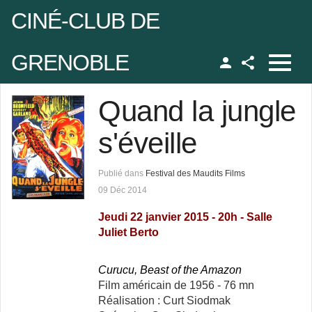
CINÉ-CLUB DE
JUser::_load : impossible de charger l'utilisateur ayant l'ID 45
GRENOBLE
Facebook
udo
Quand la jungle
s'éveille
 de passe
Publié dans
Festival des Maudits Films
09 Déc 2014
Se rappeler de moi
Jeudi 22 janvier 2015 - 20h - Salle
Juliet Berto
 de passe oublié ?
Curucu, Beast of the Amazon
Film américain de 1956 - 76 mn
udo oublié ?
Réalisation : Curt Siodmak