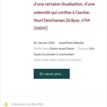
d'une certaine ritualisation, d'une
solennité qui confine à l'ascèse.
Youri Deschamps [
Eclipse
, n°44
(2009)]
En Janvier 2015
JeanPierre Melville
Publié dans
Delon avant Delon
Écrit par
Eric
Soyez le premier à commenter!
%PM, %09 %800 %2014 %19:%Déc
En savoir plus...
S'abonner à ce flux RSS