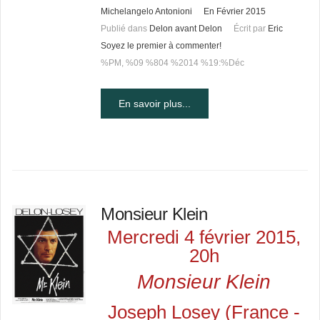
Michelangelo Antonioni
En Février 2015
Publié dans
Delon avant Delon
Écrit par
Eric
Soyez le premier à commenter!
%PM, %09 %804 %2014 %19:%Déc
En savoir plus...
Monsieur Klein
Mercredi 4 février 2015,
20h
Monsieur Klein
Joseph Losey (France -