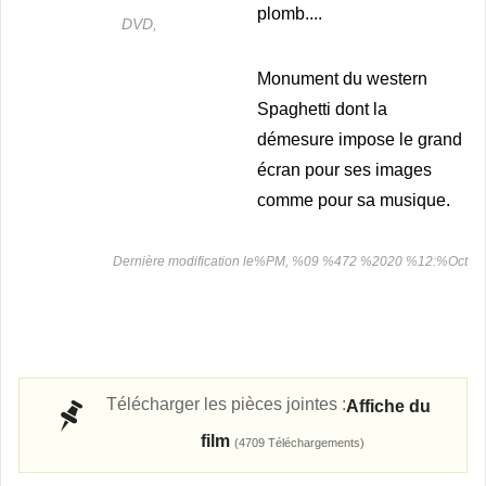
plomb....
DVD,
Monument du western
Spaghetti dont la
démesure impose le grand
écran pour ses images
comme pour sa musique.
Dernière modification le%PM, %09 %472 %2020 %12:%Oct
Télécharger les pièces jointes :
Affiche du
film
(4709 Téléchargements)