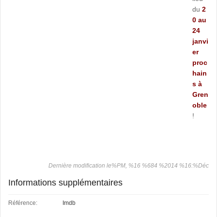
du
2
0 au
24
janvi
er
proc
hain
s à
Gren
oble
!
Dernière modification le%PM, %16 %684 %2014 %16:%Déc
Informations supplémentaires
Référence:
Imdb