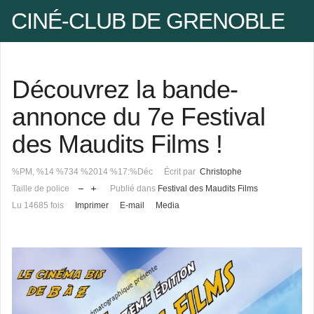
CINÉ-CLUB DE GRENOBLE
Facebook
Découvrez la bande-
Pseudo
annonce du 7e Festival
des Maudits Films !
Mot de passe
%PM, %14 %734 %2014 %17:%Déc
Écrit par
Christophe
Taille de police
Publié dans
Festival des Maudits Films
Se rappeler de moi
Lu 14685 fois
Imprimer
E-mail
Media
Mot de passe oublié ?
Pseudo oublié ?