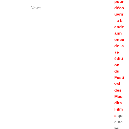
pour
News,
déco
uvrir
la
b
ande
ann
once
de la
7e
éditi
on
du
Festi
val
des
Mau
dits
Film
s
qui
aura
lieu