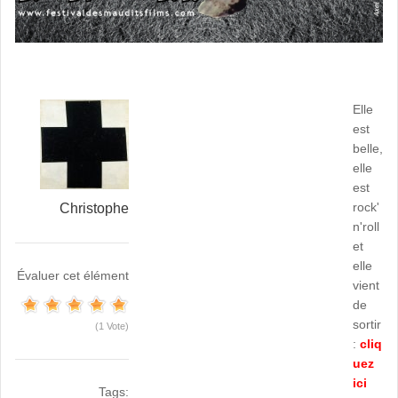
Elle
est
belle,
elle
est
rock'
Christophe
n'roll
et
elle
Évaluer cet élément
vient
de
sortir
(1 Vote)
:
cliq
uez
ici
Tags: