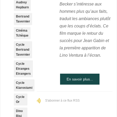
Audrey
Becker s’intéresse aux
Hepburn
hommes plus qu’aux faits,
Bertrand
traduit les ambiances plutôt
Tavernier
que les coups d’éclats. Ce
Cinéma
film marque le retour du
Tchèque
succès pour Jean Gabin et
Cycle
la première apparition de
Bertrand
Tavernier
Lino Ventura à l’écran.
Cycle
Etranges
Etrangers
En savoir plus...
Cycle
Kiarostami
Cycle
S'abonner à ce flux RSS
Or
Dino
Risi