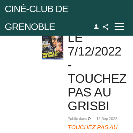
CINÉ-CLUB DE
GRENOBLE
LE
Facebook
udo
7/12/2022
-
 de passe
TOUCHEZ
Se rappeler de moi
PAS AU
GRISBI
 de passe oublié ?
Publié dans
Or
13 Sep 2022
udo oublié ?
TOUCHEZ PAS AU