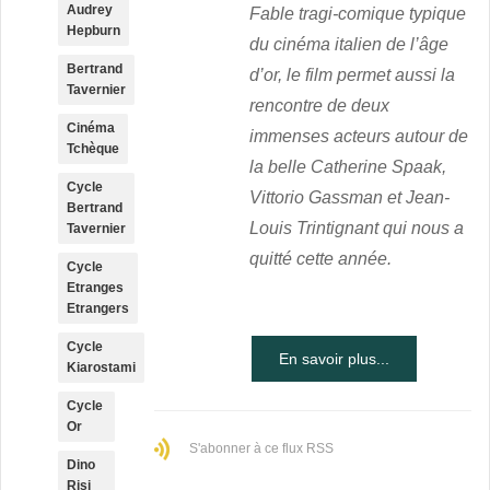
Audrey
Fable tragi-comique typique
Hepburn
du cinéma italien de l’âge
Bertrand
d’or, le film permet aussi la
Tavernier
rencontre de deux
Cinéma
immenses acteurs autour de
Tchèque
la belle Catherine Spaak,
Cycle
Vittorio Gassman et Jean-
Bertrand
Louis Trintignant qui nous a
Tavernier
quitté cette année.
Cycle
Etranges
Etrangers
Cycle
En savoir plus...
Kiarostami
Cycle
Or
S'abonner à ce flux RSS
Dino
Risi