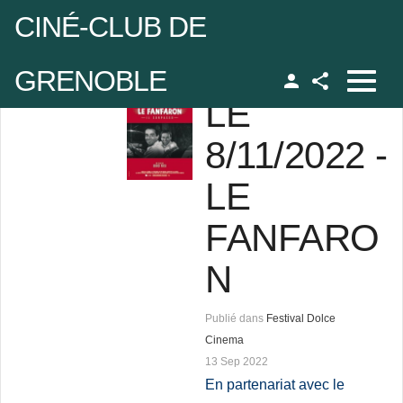
CINÉ-CLUB DE
GRENOBLE
LE
Facebook
udo
8/11/2022 -
LE
 de passe
FANFARO
Se rappeler de moi
N
Publié dans
Festival Dolce
Cinema
 de passe oublié ?
13 Sep 2022
udo oublié ?
En partenariat avec le