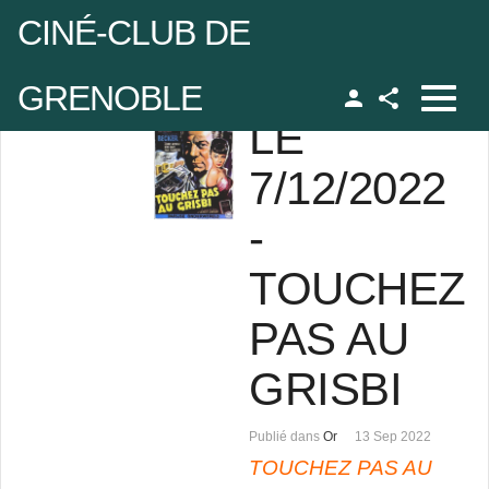
CINÉ-CLUB DE
GRENOBLE
LE
Facebook
udo
7/12/2022
-
 de passe
TOUCHEZ
Se rappeler de moi
PAS AU
GRISBI
 de passe oublié ?
Publié dans
Or
13 Sep 2022
udo oublié ?
TOUCHEZ PAS AU