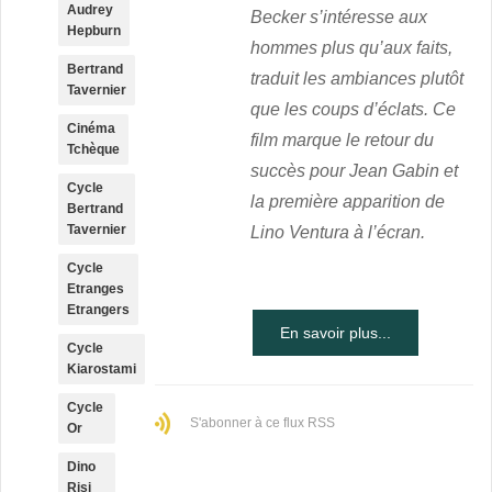
Audrey
Becker s’intéresse aux
Hepburn
hommes plus qu’aux faits,
Bertrand
traduit les ambiances plutôt
Tavernier
que les coups d’éclats. Ce
Cinéma
film marque le retour du
Tchèque
succès pour Jean Gabin et
Cycle
la première apparition de
Bertrand
Tavernier
Lino Ventura à l’écran.
Cycle
Etranges
Etrangers
En savoir plus...
Cycle
Kiarostami
Cycle
S'abonner à ce flux RSS
Or
Dino
Risi