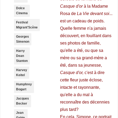
Casque d'or
à la Madame
Dolce
Cinema
Rosa de
La Vie devant soi
...
est un cadeau de poids.
Festival
Migrant'Scène
Quelle femme n'a jamais
découvert, en fouillant dans
Georges
Simenon
ses photos de famille,
qu'elle a été, ou que sa
Harry
Dean
mère ou sa grand-mère a
Stanton
été, dans sa jeunesse,
Harvey
Casque d'or,
c'est à dire
Keitel
cette fleur juste éclose,
Humphrey
intacte et rayonnante,
Bogart
qu'elle a du mal à
Jacques
reconnaître des décennies
Becker
plus tard?
Jean
En cela, Simone, ce portrait
Gabin