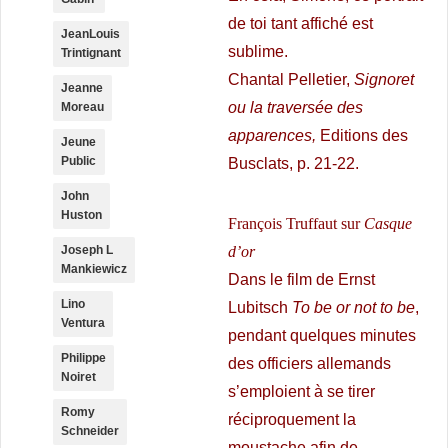
de toi tant affiché est
JeanLouis
sublime.
Trintignant
Chantal Pelletier,
Signoret
Jeanne
ou la traversée des
Moreau
apparences,
Editions des
Jeune
Public
Busclats, p. 21-22.
John
Huston
François Truffaut sur
Casque
Joseph L
d’or
Mankiewicz
Dans le film de Ernst
Lino
Lubitsch
To be or not to be
,
Ventura
pendant quelques minutes
Philippe
des officiers allemands
Noiret
s’emploient à se tirer
Romy
réciproquement la
Schneider
moustache afin de