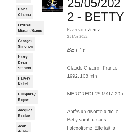
25/05/202
Dolce
2 - BETTY
Cinema
Festival
Publié dans
Simenon
Migrant'Scène
21 Mar 2022
Georges
Simenon
BETTY
Harry
Dean
Claude Chabrol, France,
Stanton
1992, 103 min
Harvey
Keitel
MERCREDI 25 MAI à 20h
Humphrey
Bogart
Jacques
Après un divorce difficile
Becker
Betty sombre dans
Jean
l’alcoolisme. Elle fait la
Gabin